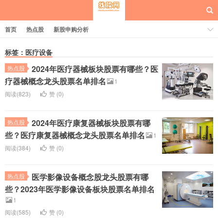
首页
热点股
新股申购分析
标签：医疗设备
2024年医疗器械板块股票有哪些？医
热点股
每日概念股
疗器械概念龙头股票名单排名
1
阅读(823)
赞 (
0
)
2024年医疗康复器械板块股票有哪
热点股
些？医疗康复器械概念龙头股票名单排名
1
阅读(384)
赞 (
0
)
医学影像设备概念股龙头股票有哪
热点股
些？2023年医学影像设备板块股票名单排名
1
阅读(585)
赞 (
0
)