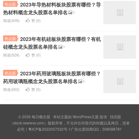
2023年导热材料板块股票有哪些？导
热点股
热材料概念龙头股票名单排名
1
阅读(409)
赞 (
0
)
2023年有机硅板块股票有哪些？有机
热点股
硅概念龙头股票名单排名
1
阅读(529)
赞 (
0
)
2023年药用玻璃瓶板块股票有哪些？
热点股
药用玻璃瓶概念龙头股票名单排名
1
阅读(452)
赞 (
0
)
© 2026
每日概念股
本站主题由
WordPress主题
提供 找优股
（stock.rewievs.com）版权所有，不允许任何形式的转载以及拷贝，违者
必究！粤ICP备2022007532号-1广告位置招商QQ：308588781