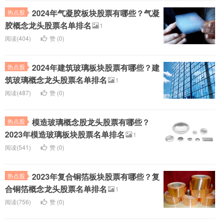
2024年气凝胶板块股票有哪些？气凝
热点股
胶概念龙头股票名单排名
1
阅读(404)
赞 (
0
)
2024年建筑玻璃板块股票有哪些？建
热点股
筑玻璃概念龙头股票名单排名
1
阅读(487)
赞 (
0
)
模造玻璃概念股龙头股票有哪些？
热点股
2023年模造玻璃板块股票名单排名
1
阅读(541)
赞 (
0
)
2023年复合铜箔板块股票有哪些？复
热点股
合铜箔概念龙头股票名单排名
1
阅读(756)
赞 (
0
)