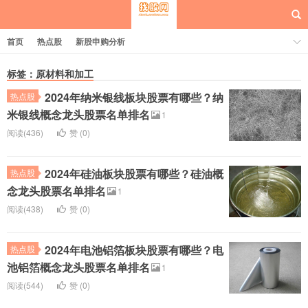
首页
热点股
新股申购分析
标签：原材料和加工
2024年纳米银线板块股票有哪些？纳
热点股
每日概念股
米银线概念龙头股票名单排名
1
阅读(436)
赞 (
0
)
2024年硅油板块股票有哪些？硅油概
热点股
念龙头股票名单排名
1
阅读(438)
赞 (
0
)
2024年电池铝箔板块股票有哪些？电
热点股
池铝箔概念龙头股票名单排名
1
阅读(544)
赞 (
0
)