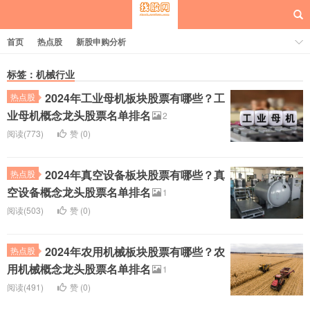
首页
热点股
新股申购分析
标签：机械行业
2024年工业母机板块股票有哪些？工
热点股
每日概念股
业母机概念龙头股票名单排名
2
阅读(773)
赞 (
0
)
2024年真空设备板块股票有哪些？真
热点股
空设备概念龙头股票名单排名
1
阅读(503)
赞 (
0
)
2024年农用机械板块股票有哪些？农
热点股
用机械概念龙头股票名单排名
1
阅读(491)
赞 (
0
)