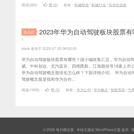
阅读(383)
赞 (
0
)
标签：
机械制造
/
机械行业
/
自动化设备
2023年华为自动驾驶板块股票
热点股
1
stock 发布于 2023-07-25 06:53:00
华为自动驾驶板块股票有哪些？据小编收集汇总，华为自动
威、中科创达、北汽蓝谷、四维图新、江海股份等18家上市
华为自动驾驶概念股排名怎么样？下面详细介绍。 华为自动
驾驶概念股是指和华为合作...
阅读(1950)
赞 (
0
)
标签：
华为公司
/
华为概念
/
智能系统
/
汽
© 2026
每日概念股
本站主题由
WordPress主题
提供 找