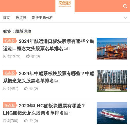
首页
热点股
新股申购分析
标签：船舶运输
2024年航运港口板块股票有哪些？航
热点股
每日概念股
运港口概念龙头股票名单排名
1
阅读(1379)
赞 (
0
)
2024年中船系板块股票有哪些？中船
热点股
系概念龙头股票名单排名
1
阅读(407)
赞 (
0
)
2023年LNG船板块股票有哪些？
热点股
LNG船概念龙头股票名单排名
1
阅读(780)
赞 (
0
)