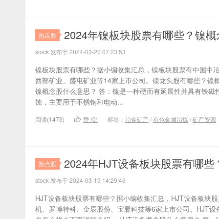
2024年镍板块股票有哪些？镍
热点股
stock 发布于 2024-03-20 07:23:53
镍板块股票有哪些？据小编收集汇总，镍板块股票有中国中
西部矿业、盛屯矿业等14家上市公司。镍龙头股有哪些？镍
镍概念股什么意思？ 答：镍是一种硬而有延展性并具有铁磁
蚀，主要用于不锈钢和电动...
阅读(1473)
赞 (
0
)
标签：
冶金矿产
/
有色金属冶炼
/
矿产资源
2024年HJT设备板块股票有哪
热点股
stock 发布于 2024-03-19 14:29:46
HJT设备板块股票有哪些？据小编收集汇总，HJT设备板块
机、罗博特科、金辰股份、宝馨科技等6家上市公司。HJT设