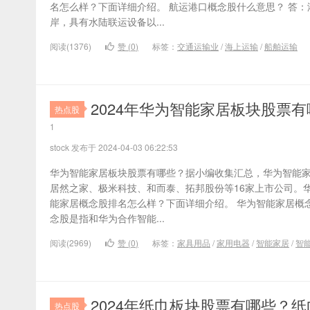
名怎么样？下面详细介绍。 航运港口概念股什么意思？ 答
岸，具有水陆联运设备以...
阅读(1376)
赞 (
0
)
标签：
交通运输业
/
海上运输
/
船舶运输
2024年华为智能家居板块股票
热点股
1
stock 发布于 2024-04-03 06:22:53
华为智能家居板块股票有哪些？据小编收集汇总，华为智能
居然之家、极米科技、和而泰、拓邦股份等16家上市公司。
能家居概念股排名怎么样？下面详细介绍。 华为智能家居概
念股是指和华为合作智能...
阅读(2969)
赞 (
0
)
标签：
家具用品
/
家用电器
/
智能家居
/
智
2024年纸巾板块股票有哪些？
热点股