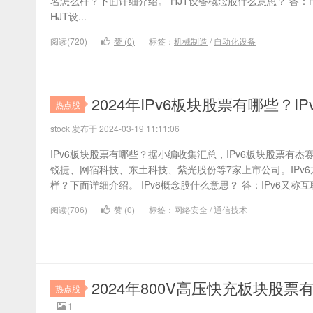
名怎么样？下面详细介绍。 HJT设备概念股什么意思？ 答：
HJT设...
阅读(720)
赞 (
0
)
标签：
机械制造
/
自动化设备
2024年IPv6板块股票有哪些？
热点股
stock 发布于 2024-03-19 11:11:06
IPv6板块股票有哪些？据小编收集汇总，IPv6板块股票有
锐捷、网宿科技、东土科技、紫光股份等7家上市公司。IPv6
样？下面详细介绍。 IPv6概念股什么意思？ 答：IPv6又称
阅读(706)
赞 (
0
)
标签：
网络安全
/
通信技术
2024年800V高压快充板块股
热点股
1