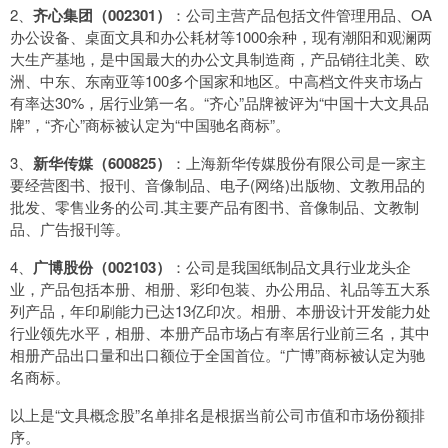
2、
齐心集团（002301）
：公司主营产品包括文件管理用品、OA
办公设备、桌面文具和办公耗材等1000余种，现有潮阳和观澜两
大生产基地，是中国最大的办公文具制造商，产品销往北美、欧
洲、中东、东南亚等100多个国家和地区。中高档文件夹市场占
有率达30%，居行业第一名。“齐心”品牌被评为“中国十大文具品
牌”，“齐心”商标被认定为“中国驰名商标”。
3、
新华传媒（600825）
：上海新华传媒股份有限公司是一家主
要经营图书、报刊、音像制品、电子(网络)出版物、文教用品的
批发、零售业务的公司.其主要产品有图书、音像制品、文教制
品、广告报刊等。
4、
广博股份（002103）
：公司是我国纸制品文具行业龙头企
业，产品包括本册、相册、彩印包装、办公用品、礼品等五大系
列产品，年印刷能力已达13亿印次。相册、本册设计开发能力处
行业领先水平，相册、本册产品市场占有率居行业前三名，其中
相册产品出口量和出口额位于全国首位。“广博”商标被认定为驰
名商标。
以上是“文具概念股”名单排名是根据当前公司市值和市场份额排
序。