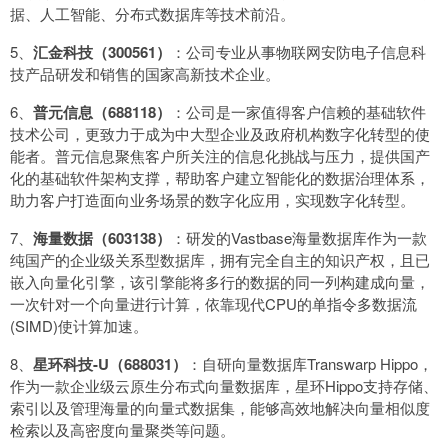
据、人工智能、分布式数据库等技术前沿。
5、
汇金科技（300561）
：公司专业从事物联网安防电子信息科
技产品研发和销售的国家高新技术企业。
6、
普元信息（688118）
：公司是一家值得客户信赖的基础软件
技术公司，更致力于成为中大型企业及政府机构数字化转型的使
能者。普元信息聚焦客户所关注的信息化挑战与压力，提供国产
化的基础软件架构支撑，帮助客户建立智能化的数据治理体系，
助力客户打造面向业务场景的数字化应用，实现数字化转型。
7、
海量数据（603138）
：研发的Vastbase海量数据库作为一款
纯国产的企业级关系型数据库，拥有完全自主的知识产权，且已
嵌入向量化引擎，该引擎能将多行的数据的同一列构建成向量，
一次针对一个向量进行计算，依靠现代CPU的单指令多数据流
(SIMD)使计算加速。
8、
星环科技-U（688031）
：自研向量数据库Transwarp Hippo，
作为一款企业级云原生分布式向量数据库，星环Hippo支持存储、
索引以及管理海量的向量式数据集，能够高效地解决向量相似度
检索以及高密度向量聚类等问题。