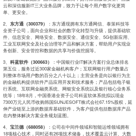
云和深信服新IT三大业务品牌，致力于让每个用户数字化更简
单、更安全。
2、
东方通（300379）
：东方通现拥有东方通网信、泰策科技等
全资子公司，面向企业和社会的数字化转型与升级，提供基础软
件、信息安全、网络安全、数据安全、通信安全、5G创新应用、
工业互联网安全及社会治理等产品和解决方案，帮助用户实现业
务创新、安全管控和数据的共享与价值挖掘等。
3、
科蓝软件（300663）
：中国银行业IT解决方案行业总体排名
第五位，服务过近300家金融机构客户；互联网银行用户数量占
到整体市场用户数的百分之八十以上；主营业务是向以银行为主
的金融机构提供软件产品应用开发和技术服务；产品包括电子银
行系统、互联网金融类系统、网银安全系统以及银行核心业务系
统等；18年8月，中国香港全资子公司科蓝软体系统拟以现金
7300万元人民币收购韩国SUNJESOFT株式会社67.15%股权，延
伸产业链至上游的数据库基础软件，为客户提供包括数据库产品
在内整体解决方案业务规划蓝图。
4、
宝兰德（688058）
：公司在中间件领域和智能运维领域拥有
18项核心技术，同时还有26项技术储备，技术覆盖云计算、大数