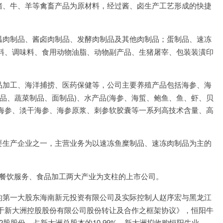
猪、牛、羊等禽畜产品为原材料，经过酱、卤生产工艺形成的快捷
温肉制品、酱卤肉制品、发酵肉制品及其他肉制品；蛋制品、速冻
料、调味料、食用动物油脂、动物副产品、生猪屠宰、包装装潢印
。
品加工、海洋捕捞、医药保健等，公司主要养殖产品包括海参、海
品、蔬菜制品、面制品)、水产品(海参、海蜇、鲍鱼、鱼、虾、贝
鲜海参、淡干海参、海参原浆、刺参软胶囊等一系列高技术含量、高
要生产企业之一，主营业务为以速冻鱼糜制品、速冻肉制品为主的
餐饮服务、食品加工两大产业为支柱的上市公司。
公司的第一大股东海南新元投资有限公司及实际控制人赵序宏与黑龙江
于新大洲控股股份有限公司股份转让及合作之框架协议》，恒阳牛
52股股份，占新大洲总股本的10.99%。新大洲拟收购恒阳牛业