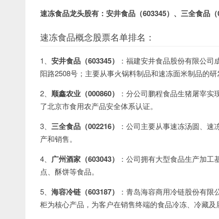
速冻食品龙头股有：安井食品（603345）、三全食品（00
速冻食品概念股票名单排名：
1、
安井食品（603345）
：福建安井食品股份有限公司成立
阳路2508号；主要从事火锅料制品和速冻面米制品的
2、
顺鑫农业（000860）
：分公司鹏程食品生猪屠宰实现
了北京市食用农产品安全体系认证。
3、
三全食品（002216）
：公司主要从事速冻汤圆、速
产和销售。
4、
广州酒家（603043）
：公司拥有大型食品生产加工基
点、酥饼等食品。
5、
海容冷链（603187）
：青岛海容商用冷链股份有限
柜为核心产品，为客户在销售终端的食品冷冻、冷藏及