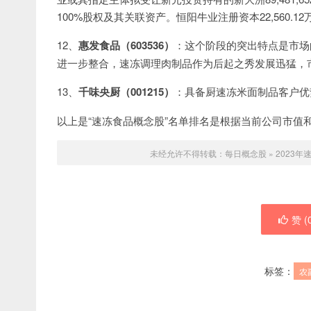
100%股权及其关联资产。恒阳牛业注册资本22,560
12、
惠发食品（603536）
：这个阶段的突出特点是市场
进一步整合，速冻调理肉制品作为后起之秀发展迅猛，
13、
千味央厨（001215）
：具备厨速冻米面制品客户优
以上是“速冻食品概念股”名单排名是根据当前公司市值
未经允许不得转载：
每日概念股
»
2023
赞 (
标签：
农