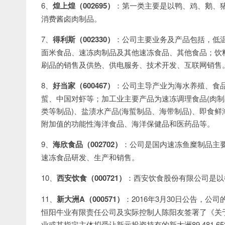
6、
煌上煌（002695）
：第一类主要是以鸭、鸡、鹅、
消费酱卤肉制品。
7、
得利斯（002330）
：公司主要业务及产品包括，低
面米食品、速冻肉制品及其他速冻食品、其他食品；饮
刷品的销售及供热、供电服务、技术开发、互联网销售
8、
好当家（600467）
：公司主导产业为海水养殖、食
蜇、中国对虾等；加工业主要产品为速冻调理食品(肉制
类等制品)、盐渍水产品(海蜇制品、海带制品)、即食
附加值的功能性海洋食品、海洋保健品和医药品等。
9、
海欣食品（002702）
：公司是国内速冻鱼糜制品主
速冻食品研发、生产和销售。
10、
西安饮食（000721）
：西安饮食股份有限公司是以
11、
新大洲A（000571）
：2016年3月30日公告，
恒阳牛业有限责任公司及实际控制人陈阳友签署了《关
业或其指定主体拟受让新元投资持有的新大洲89,481,6