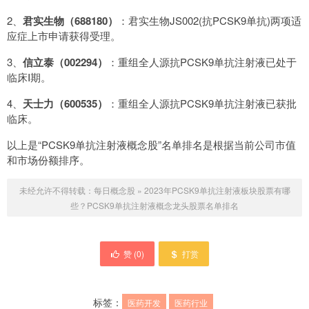
2、
君实生物（688180）
：君实生物JS002(抗PCSK9单抗)两项适
应症上市申请获得受理。
3、
信立泰（002294）
：重组全人源抗PCSK9单抗注射液已处于
临床Ⅰ期。
4、
天士力（600535）
：重组全人源抗PCSK9单抗注射液已获批
临床。
以上是“PCSK9单抗注射液概念股”名单排名是根据当前公司市值
和市场份额排序。
未经允许不得转载：
每日概念股
»
2023年PCSK9单抗注射液板块股票有哪
些？PCSK9单抗注射液概念龙头股票名单排名
赞 (
0
)
打赏
标签：
医药开发
医药行业