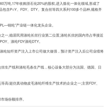
60万吨,17年收购浙石化20%的股权,进入炼化一体化领域,形成了
品包含P○Y、FDY、DTY、复合丝等四大系列100多个品种,规格齐
“CPL—锦纶”产业链一体化龙头企业。
之一,稳居民用涤纶长丝行业第二位置,涤纶长丝的国内市占率接近
POY、涤纶FDY涤纶DTY。
的涤纶短纤资产注入上市公司做大做强，预计资产注入后公司业绩将
纺丝生产线和涤纶毛条生产线，核心设备大部分为法国、德国、日
等高/超仿真动物皮毛涤纶纤维生产技术的企业之一;主营FDY、
和市场份额排序。