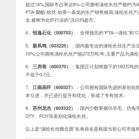
超过14%,国际市占率达9%;公司拥有涤纶长丝产能约为4
PTA-聚酯-纺丝-加弹一条龙的生产销售格局;涤纶长丝产
全,被称为化纤行业的¨沃尔玛超市。
4、
恒逸石化（000703）
：全球领先的“PTA—涤纶”和
5、
新凤鸣（603225）
：国内最专业的涤纶长丝生产企业
10%;公司拥有涤纶长丝产能273万吨/年,主要产品为涤纶
6、
三房巷（600370）
：集团正计划将旗下的160万吨
不低于0.7元。
7、
江南高纤（600527）
：公司拥有国际先进的差别化
本引进，并已进行提升和优化，形成了专有技术。
8、
苏州龙杰（603332）
：国内少数掌握仿羊毛、仿兔毛
DTY、POY等差别化涤纶长丝。
以上是“涤纶长丝概念股”名单排名是根据当前公司市值