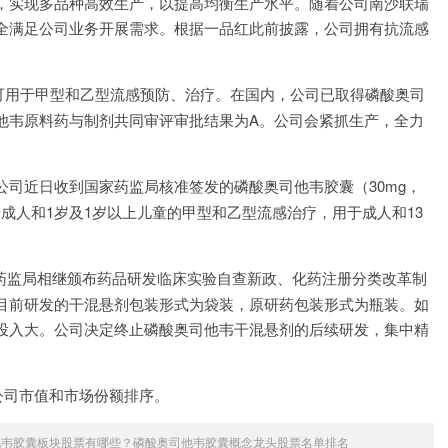
，实现多品种高效生产，以提高均衡生产水平。随着公司南沙联瑞
全满足公司业务开展需求。根据一品红此前披露，公司拥有抗流感
可用于甲型和乙型流感预防、治疗。在国内，公司已取得磷酸奥司
他韦原料药与制剂共同审评审批结果为A。公司会紧抓生产，全力
告，公司近日收到国家药监局核准签发的磷酸奥司他韦胶囊（30mg，
于成人和1岁及1岁以上儿童的甲型和乙型流感治疗，用于成人和13
家药监局相继颁布药品研发临床实验自查新政、化药注册分类改革制
目前研发的干混悬剂包装形式为袋装，原研药包装形式为瓶装。如
投入大。公司决定终止磷酸奥司他韦干混悬剂的后续研发，集中精
公司市值和市场份额排序。
司他韦胶囊板块股票有哪些？磷酸奥司他韦胶囊概念龙头股票名单排名