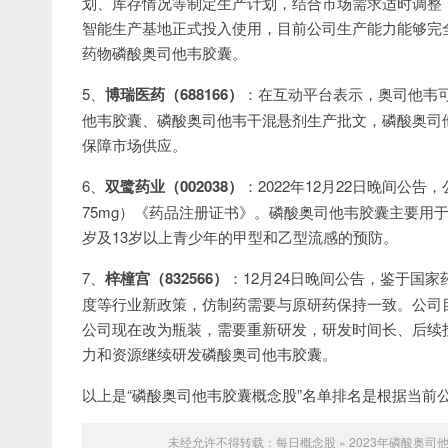
划、库存情况等制定生产计划，结合市场需求适时调整
智能生产基地正式投入使用，目前公司生产能力能够完
药物磷酸奥司他韦胶囊。
5、
博瑞医药（688166）
：在互动平台表示，奥司他韦
他韦胶囊、磷酸奥司他韦干混悬剂生产批文，磷酸奥司
保障市场供应。
6、
双鹭药业（002038）
：2022年12月22日晚间公
75mg）《药品注册证书》。磷酸奥司他韦胶囊主要用
岁及13岁以上青少年的甲型和乙型流感的预防。
7、
梓橦宫（832566）
：12月24日晚间公告，鉴于国
度等行业新政策，仿制药需要与原研药保持一致。公司
公司现在改为瓶装，需要重新研发，研发时间长、后续
力和资源继续研发磷酸奥司他韦胶囊。
以上是“磷酸奥司他韦胶囊概念股”名单排名是根据当前
未经允许不得转载：
每日概念股
»
2023年磷酸奥