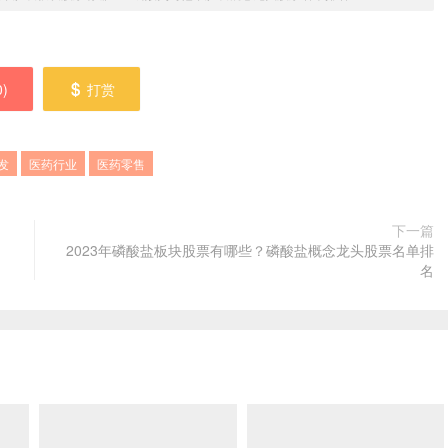
0
)
打赏
发
医药行业
医药零售
下一篇
2023年磷酸盐板块股票有哪些？磷酸盐概念龙头股票名单排
名