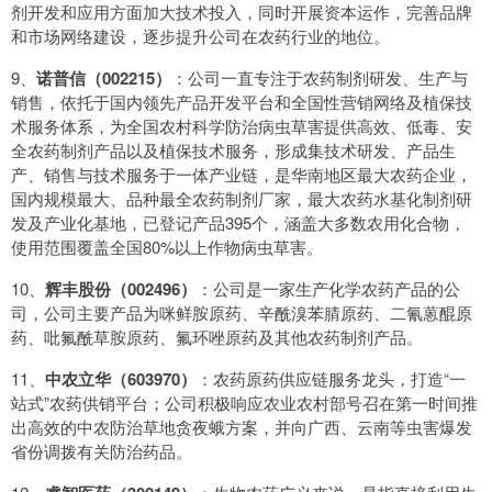
剂开发和应用方面加大技术投入，同时开展资本运作，完善品牌
和市场网络建设，逐步提升公司在农药行业的地位。
9、
诺普信（002215）
：公司一直专注于农药制剂研发、生产与
销售，依托于国内领先产品开发平台和全国性营销网络及植保技
术服务体系，为全国农村科学防治病虫草害提供高效、低毒、安
全农药制剂产品以及植保技术服务，形成集技术研发、产品生
产、销售与技术服务于一体产业链，是华南地区最大农药企业，
国内规模最大、品种最全农药制剂厂家，最大农药水基化制剂研
发及产业化基地，已登记产品395个，涵盖大多数农用化合物，
使用范围覆盖全国80%以上作物病虫草害。
10、
辉丰股份（002496）
：公司是一家生产化学农药产品的公
司，公司主要产品为咪鲜胺原药、辛酰溴苯腈原药、二氰蒽醌原
药、吡氟酰草胺原药、氟环唑原药及其他农药制剂产品。
11、
中农立华（603970）
：农药原药供应链服务龙头，打造“一
站式”农药供销平台；公司积极响应农业农村部号召在第一时间推
出高效的中农防治草地贪夜蛾方案，并向广西、云南等虫害爆发
省份调拨有关防治药品。