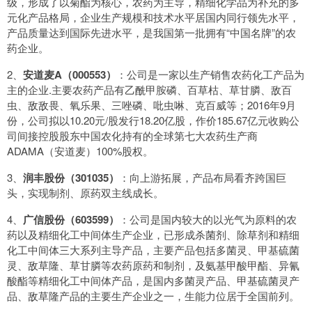
级，形成了以菊酯为核心，农药为主导，精细化学品为补充的多
元化产品格局，企业生产规模和技术水平居国内同行领先水平，
产品质量达到国际先进水平，是我国第一批拥有“中国名牌”的农
药企业。
2、
安道麦A（000553）
：公司是一家以生产销售农药化工产品为
主的企业.主要农药产品有乙酰甲胺磷、百草枯、草甘膦、敌百
虫、敌敌畏、氧乐果、三唑磷、吡虫啉、克百威等；2016年9月
份，公司拟以10.20元/股发行18.20亿股，作价185.67亿元收购公
司间接控股股东中国农化持有的全球第七大农药生产商
ADAMA（安道麦）100%股权。
3、
润丰股份（301035）
：向上游拓展，产品布局看齐跨国巨
头，实现制剂、原药双主线成长。
4、
广信股份（603599）
：公司是国内较大的以光气为原料的农
药以及精细化工中间体生产企业，已形成杀菌剂、除草剂和精细
化工中间体三大系列主导产品，主要产品包括多菌灵、甲基硫菌
灵、敌草隆、草甘膦等农药原药和制剂，及氨基甲酸甲酯、异氰
酸酯等精细化工中间体产品，是国内多菌灵产品、甲基硫菌灵产
品、敌草隆产品的主要生产企业之一，生能力位居于全国前列。