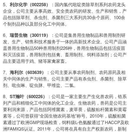
5、
利尔化学（002258）
：国内氯代吡啶类除草剂系列农药龙头
企业，公司主要从事高效、安全类农药的研发、生产和销售，产
品包括除草剂、杀虫剂、杀菌剂三大系列共30余个原药、100余
个制剂品种以及部分化工中间体。
6、
瑞普生物（300119）
：公司是集兽用生物制品和兽用制剂研
发、生产、销售和技术服务于一体的高新技术企业。公司产品涵
盖兽用生物制品50种兽用制剂226种，兽用生物制品包括活疫苗
和灭活疫苗，兽用制剂包括禽、畜用制剂、饲料添加剂；公司产
品主要适用于鸡、猪等家禽家畜。
7、
海利尔（603639）
：公司主要从事农药制剂、农药原药及相
关中间体的生产与销售。公司主要产品有杀虫剂、杀菌剂、除草
剂、吡虫啉、啶虫脒、甲维盐、二氯。
8、
ST瀚叶（600226）
：公司是一家主要生产生化兽农药，锆系
列产品和精细化工中间体的化工企业。生物农药，兽药是公司主
要利润来源，产品包括阿维菌素，麦草畏，硫酸粘杆菌素和黄霉
素等，公司曾获得“全国生物农药基地”称号。2010年，硫酸粘菌
素通过了欧洲GMP现场检查，饲料级L-色氨酸通过了HACCP及欧
洲FAMIQS认证。2011年，公司将在具有自主产权新农药，新制