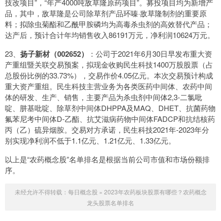
技改项目”，“年产4000吨敌草隆原药项目”。募投项目均为新增产
品，其中，敌草隆是公司除草剂产品环嗪·敌草隆制剂的重要原
料；拟除虫菊酯和乙酰甲胺磷均为高毒杀虫剂的高效替代产品；
达产后，预计合计年均销售收入86191万元，净利润10624万元。
23、
扬子新材（002652）
：公司于2021年6月30日早发布重大资
产重组暨关联交易预案，拟现金收购民生科技1400万股股票（占
总股份比例的33.73%），交易作价4.05亿元。本次交易预计构成
重大资产重组。民生科技主营业务为各类医药中间体、农药中间
体的研发、生产、销售，主要产品为杀虫剂中间体2,3-二氯吡
啶、肼基吡啶、除草剂中间体DHPPA及MAQ、DHET、抗菌药物
氟苯尼考中间体D-乙酯、抗艾滋病药物中间体FADCP和抗结核药
丙（乙）硫异烟胺。交易对方承诺，民生科技2021年-2023年分
别实现净利润不低于1.1亿元、1.21亿元、1.33亿元。
以上是“农药概念股”名单排名是根据当前公司市值和市场份额排
序。
未经允许不得转载：
每日概念股
»
2023年农药板块股票有哪些？农药概念
龙头股票名单排名