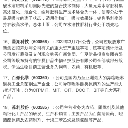
酸水溶肥料采用国际先进的螯合技术制得，大量元素水溶肥料集
高浓度化、混合化、缓释肥料生产技术络合为一体，使养分处于
最易吸收的离子状态，适用作物广、吸收效果好，销售毛利率维
持在较高水平。总体上看，公司在水溶性肥料行业处于领先地
位。
16、
星湖科技（600866）
：2022年3月7日公告，公司控股股东广
新集团拟筹划与公司有关的重大资产重组事项，该事项预计涉及
公司发行股份及支付现金购买广新集团、宁夏伊品投资集团有限
公司等股东持有的宁夏伊品生物科技股份有限公司全部或部分股
权。伊品生物目前主营业务为饲料、农药、有机肥等。
17、
百傲化学（603360）
：公司是国内乃至亚洲最大的异噻唑啉
酮类工业杀菌剂生产企业，公司异噻唑啉酮类原药剂的生产能力
超过万吨，分为CIT/MIT、MIT、OIT、DCOIT、BIT等几大系列
产品。
18、
苏利股份（603585）
：公司主营业务为农药、阻燃剂及其他
精细化工产品的研发、生产和销售，主要产品为百菌清原药、嘧
菌酯原药及农药制剂、十溴二苯乙烷及溴氢酸等产品。