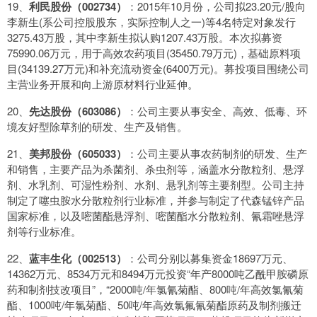
19、
利民股份（002734）
：2015年10月份，公司拟23.20元/股向
李新生(系公司控股股东，实际控制人之一)等4名特定对象发行
3275.43万股，其中李新生拟认购1207.43万股。本次拟募资
75990.06万元，用于高效农药项目(35450.79万元)，基础原料项
目(34139.27万元)和补充流动资金(6400万元)。募投项目围绕公司
主营业务开展和向上游原材料行业延伸。
20、
先达股份（603086）
：公司主要从事安全、高效、低毒、环
境友好型除草剂的研发、生产及销售。
21、
美邦股份（605033）
：公司主要从事农药制剂的研发、生产
和销售，主要产品为杀菌剂、杀虫剂等，涵盖水分散粒剂、悬浮
剂、水乳剂、可湿性粉剂、水剂、悬乳剂等主要剂型。公司主持
制定了噻虫胺水分散粒剂行业标准，并参与制定了代森锰锌产品
国家标准，以及嘧菌酯悬浮剂、嘧菌酯水分散粒剂、氰霜唑悬浮
剂等行业标准。
22、
蓝丰生化（002513）
：公司分别以募集资金18697万元、
14362万元、8534万元和8494万元投资“年产8000吨乙酰甲胺磷原
药和制剂技改项目”，“2000吨/年氯氰菊酯、800吨/年高效氯氰菊
酯、1000吨/年氯菊酯、50吨/年高效氯氟氰菊酯原药及制剂搬迁