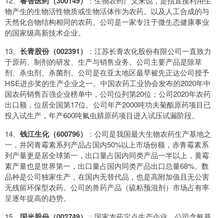
12、
睿智医药（300149）
：生物农药广义来说，是指直接利用生
物产生的生物活性物质或生物活体作为农药。以及人工合成的与
天然化合物结构相同的农药。公司是一家专注于微生态健康事业
的国家级高新技术企业。
13、
长青股份（002391）
：江苏长青农化股份有限公司一直致力
于原药、制剂的研发、生产与销售业务。公司主要产品是除草
剂、杀虫剂、杀菌剂。公司是在亚太地区最早被先正达公司授予
HSE进步奖的生产企业之一。中国农药工业协会发布的2020年中
国农药销售百强企业榜单中，公司位列第20位；公司2020年农药
出口额，位居全国第17位。公司年产2000吨功夫菊酯原药项目已
投入试生产，年产600吨氟虫腈原药项目进入试压试漏阶段。
14、
钱江生化（600796）
：公司是我国最大生物农药生产基地之
一，井冈青霉素系列产品占国内50%以上市场份额，赤青霉素系
列产量更是居全球第一，出口量占国内同类产品一半以上，黄霉
素产量也是世界第一，出口量占国内同类产品出口总量68%。数
品种是公司独家生产，在国内无替代品，也是高附加值且无公害
无残留环保型农药。公司的兽药产品（硫粘预混剂）市场占有率
呈逐年提高的趋势。
15、
国光股份（002749）
：国家农药定点生产企业，公司含氨基