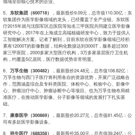
领域全部核心技术的企业。
5、
东软集团（600718）
，最新股价9.09元，总市值110.30亿：东
软集团作为医学影像领域的龙头，已经覆盖了全产业链。东软医
疗2015年就与沈阳军区总医院等知名三甲医院共同建立医学影像
研究中心，2017年在上海成立高端核磁研发中心，致力于提供人
工智能解决方案。记者了解到，目前东软在医学影像领域已经积
累有12000T的影像数据，结构化数据达到3000T，服务超过300
家三甲医院，2000多家大型医疗机构，3万多家基层医疗卫生机
构，约覆盖5亿居民，医疗数据优势非常明显。
6、
万孚生物（300482）
，最新股价24.48元，总市值108.82亿：
万孚生物与西门子医疗将利用各自的资源优势，开展广泛战略合
作，范围涵盖综合及专科类医院、体检中心、检验中心、影像中
心、肿瘤治疗中心、肿瘤诊断中心等项目。也为万孚生物布局精
准医疗，在推动医学影像、分子影像等领域的发展打下扎实基
础。
7、
康泰医学（300869）
，最新股价20.27元，总市值81.45亿：公
司有多款医学影像设备。
8、
祥生医疗（688358）
，最新股价35.00元，总市值39.24亿：公