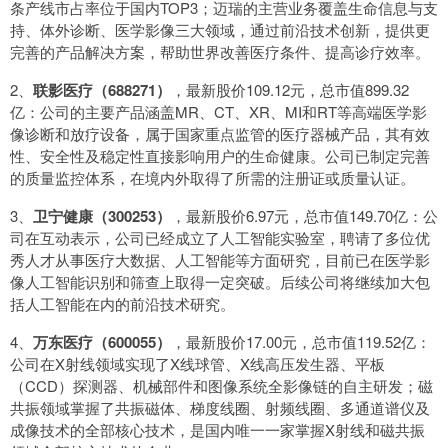
条产线市占率位于国内TOP3；迈瑞的主营业务覆盖生命信息与支
持、体外诊断、医学影像三大领域，通过前沿技术创新，提供更
完善的产品解决方案，帮助世界改善医疗条件、提高诊疗效率。
2、
联影医疗（688271）
，最新股价109.12元，总市值899.32
亿：公司的主要产品涵盖MR、CT、XR、MI和RT等高端医学影
像诊断和放疗设备，属于国家重点监管的医疗器械产品，其有效
性、安全性及稳定性直接影响用户的生命健康。公司已制定完善
的质量监控体系，在境内外取得了所需的注册证或质量认证。
3、
卫宁健康（300253）
，最新股价6.97元，总市值149.70亿：公
司在互动表示，公司已经成立了人工智能实验室，聘请了多位优
秀人才从事医疗大数据、人工智能等方面研究，目前已在医学影
像人工智能识别和筛查上取得一定突破。后续公司将继续加大包
括人工智能在内的前沿技术研究。
4、
万东医疗（600055）
，最新股价17.00元，总市值119.52亿：
公司在X射线领域实现了X线球管、X线高压发生器、平板
（CCD）探测器、机械部件和图像系统全影像链的自主研发；磁
共振领域掌握了共振磁体、梯度线圈、射频线圈、多通道谱仪及
成像技术的全部核心技术，是国内唯一一家掌握X射线和磁共振