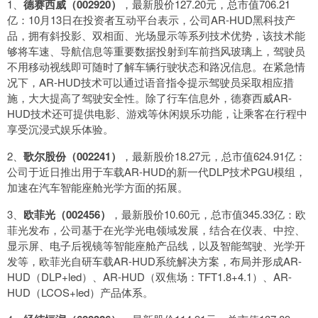
1、
德赛西威（002920）
，最新股价127.20元，总市值706.21
亿：10月13日在投资者互动平台表示，公司AR-HUD黑科技产
品，拥有斜投影、双相面、光场显示等系列技术优势，该技术能
够将车速、导航信息等重要数据投射到车前挡风玻璃上，驾驶员
不用移动视线即可随时了解车辆行驶状态和路况信息。在紧急情
况下，AR-HUD技术可以通过语音指令提示驾驶员采取相应措
施，大大提高了驾驶安全性。除了行车信息外，德赛西威AR-
HUD技术还可提供电影、游戏等休闲娱乐功能，让乘客在行程中
享受沉浸式娱乐体验。
2、
歌尔股份（002241）
，最新股价18.27元，总市值624.91亿：
公司于近日推出用于车载AR-HUD的新一代DLP技术PGU模组，
加速在汽车智能座舱光学方面的拓展。
3、
欧菲光（002456）
，最新股价10.60元，总市值345.33亿：欧
菲光发布，公司基于在光学光电领域发展，结合在仪表、中控、
显示屏、电子后视镜等智能座舱产品线，以及智能驾驶、光学开
发等，欧菲光自研车载AR-HUD系统解决方案，布局并形成AR-
HUD（DLP+led）、AR-HUD（双焦场：TFT1.8+4.1）、AR-
HUD（LCOS+led）产品体系。