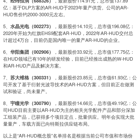
4、
经纬恒润（688326）
，最新股价114.91元，总市值137.89
亿：基于DLP方案的AR-HUD于2023年量产供货。公司的AR-
HUD售价约2000-3000元左右。
5、
水晶光电（002273）
，最新股价14.10元，总市值196.08亿：
2020年开始为红旗EHS9配套AR-HUD，2022年AR-HUD交付总
计超过4万台，目前仍是国内唯一的量产AR-HUD的企业。
6、
华阳集团（002906）
，最新股价33.92元，总市值177.75亿：
在HUD领域已有10年的研发经验，目前已经推出成熟的W-HUD
和AR-HUD产品及解决方案。
7、
苏大维格（300331）
，最新股价23.85元，总市值61.93亿：公
司开发了基于衍射光波导技术的AR-HUD方案，但目前正在做测
试和验证，尚未量产。
8、
宇瞳光学（300790）
，最新股价14.66元，总市值49.19亿：公
司HUD目前主要以AR-HUD为主的相关光学配件产品和部分深加
工组装产品，已获得多个项目定点，批量供应。明年会实现大批
量量产，车载方面已向特斯拉供应链布局。
以上是“AR-HUD概念股”名单排名是根据当前公司市值和市场份