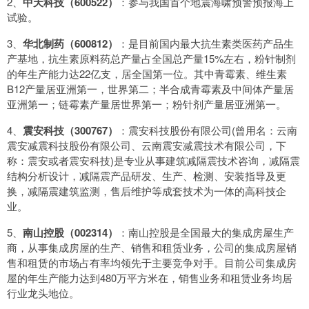
2、
中天科技（600522）
：参与我国首个地震海啸预警预报海上
试验。
3、
华北制药（600812）
：是目前国内最大抗生素类医药产品生
产基地，抗生素原料药总产量占全国总产量15%左右，粉针制剂
的年生产能力达22亿支，居全国第一位。其中青霉素、维生素
B12产量居亚洲第一，世界第二；半合成青霉素及中间体产量居
亚洲第一；链霉素产量居世界第一；粉针剂产量居亚洲第一。
4、
震安科技（300767）
：震安科技股份有限公司(曾用名：云南
震安减震科技股份有限公司、云南震安减震技术有限公司，下
称：震安或者震安科技)是专业从事建筑减隔震技术咨询，减隔震
结构分析设计，减隔震产品研发、生产、检测、安装指导及更
换，减隔震建筑监测，售后维护等成套技术为一体的高科技企
业。
5、
南山控股（002314）
：南山控股是全国最大的集成房屋生产
商，从事集成房屋的生产、销售和租赁业务，公司的集成房屋销
售和租赁的市场占有率均领先于主要竞争对手。目前公司集成房
屋的年生产能力达到480万平方米在，销售业务和租赁业务均居
行业龙头地位。