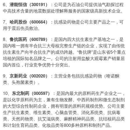
6、
潜能恒信（300191）
：公司是为石油公司提供油气勘探过程
中高技术含量的地震数据处理解释服务的国家级高新技术企业。
7、
哈药股份（600664）
：抗感染药物是公司主要产品之一，可
用于震后伤员救治。
8、
鲁抗医药（600789）
：是国内四大抗生素生产基地之一，是
国内唯一拥有半合抗三大母核完整生产链的企业，实现了由传统
抗生素生产向半合抗生产的成功跨越。“鲁抗牌”是山东省5个重点
培植的国际知名品牌之一。公司的注射用盐酸大观霉素产销量居
国内首位，行业竞争优势十分突出。
9、
京新药业（002020）
：主营业务包括抗感染药物（喹诺酮
类、头孢菌素类）。
10、
东北制药（000597）
：是国内最大的原料药生产企业之一，
是以化学原料药为主，兼有生物发酵、中西药制剂和微生态制剂
的大型综合性制药企业，拥有明显的原料药规模优势。公司主要
生产抗生素类、维生素类、心脑血管类、消化系统类、抗病毒
类、天然药物类、抗艾滋病类、麻醉精神药品类、抗结核药品类
和计划生育药品类、化妆品类等800多种原料和制剂产品。