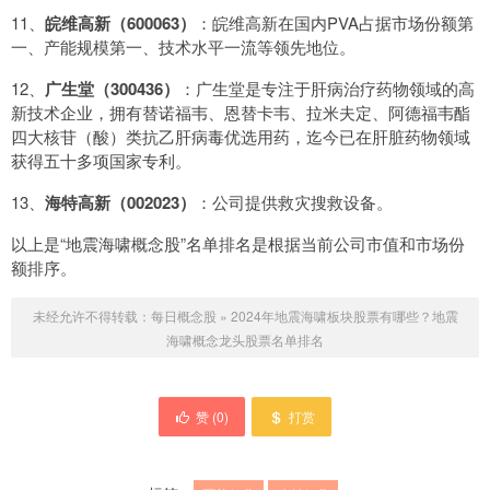
11、
皖维高新（600063）
：皖维高新在国内PVA占据市场份额第
一、产能规模第一、技术水平一流等领先地位。
12、
广生堂（300436）
：广生堂是专注于肝病治疗药物领域的高
新技术企业，拥有替诺福韦、恩替卡韦、拉米夫定、阿德福韦酯
四大核苷（酸）类抗乙肝病毒优选用药，迄今已在肝脏药物领域
获得五十多项国家专利。
13、
海特高新（002023）
：公司提供救灾搜救设备。
以上是“地震海啸概念股”名单排名是根据当前公司市值和市场份
额排序。
未经允许不得转载：
每日概念股
»
2024年地震海啸板块股票有哪些？地震
海啸概念龙头股票名单排名
赞 (
0
)
打赏