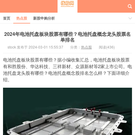
首页
热点股
新股申购分析
2024年电池托盘板块股票有哪些？电池托盘概念龙头股票名
单排名
stock 发布于 2024-03-01 15:55:37
分类：
热点股
阅读(436)
每日概念股
电池托盘板块股票有哪些？据小编收集汇总，电池托盘板块股票
有和胜股份、华达科技、三祥新材、众源新材等2家上市公司。电
池托盘龙头股有哪些？电池托盘概念股排名怎么样？下面详细介
绍。