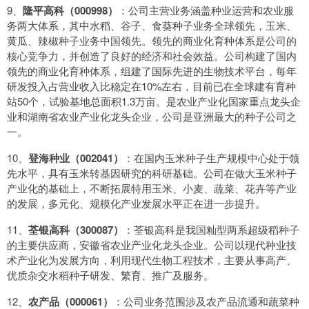
9、
隆平高科（000998）
：公司主营业务涵盖种业运营和农业服
务两大体系，其中水稻、谷子、食葵种子业务全球领先，玉米、
黄瓜、辣椒种子业务中国领先。领先的商业化育种体系是公司的
核心竞争力，并创造了良好的经济和社会效益。公司构建了国内
领先的商业化育种体系，组建了国际先进的生物技术平台，每年
研发投入占营业收入比稳定在10%左右，目前已在全球建有育种
站50个，试验基地总面积1.3万亩。是农业产业化国家重点龙头企
业和湖南省农业产业化龙头企业，公司是亚洲最大的种子公司之
一。
10、
登海种业（002041）
：在国内玉米种子生产规模中心处于领
先水平，具有玉米转基因研究的科研基础。公司在做大玉米种子
产业化的基础上，不断拓展特用玉米、小麦、蔬菜、花卉等产业
的发展，多元化、规模化产业发展水平正在进一步提升。
11、
荃银高科（300087）
：荃银高科是我国籼型两系超级稻种子
的主要供应商，安徽省农业产业化龙头企业。公司以现代种业技
术产业化为发展方向，利用现代生物工程技术，主要从事高产、
优质杂交水稻种子研发、繁育、推广及服务。
12、
农产品（000061）
：公司业务范围涉及农产品流通和蔬菜种