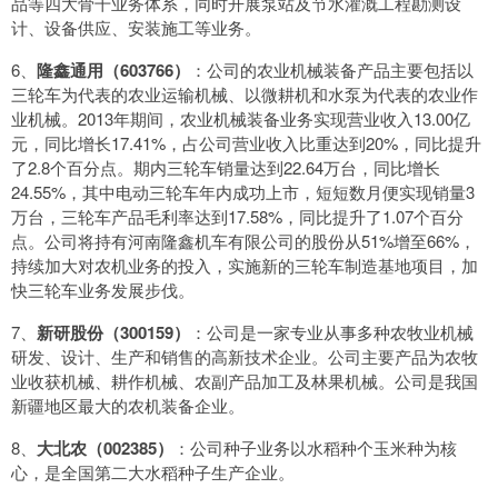
品等四大骨干业务体系，同时开展泵站及节水灌溉工程勘测设
计、设备供应、安装施工等业务。
6、
隆鑫通用（603766）
：公司的农业机械装备产品主要包括以
三轮车为代表的农业运输机械、以微耕机和水泵为代表的农业作
业机械。2013年期间，农业机械装备业务实现营业收入13.00亿
元，同比增长17.41%，占公司营业收入比重达到20%，同比提升
了2.8个百分点。期内三轮车销量达到22.64万台，同比增长
24.55%，其中电动三轮车年内成功上市，短短数月便实现销量3
万台，三轮车产品毛利率达到17.58%，同比提升了1.07个百分
点。公司将持有河南隆鑫机车有限公司的股份从51%增至66%，
持续加大对农机业务的投入，实施新的三轮车制造基地项目，加
快三轮车业务发展步伐。
7、
新研股份（300159）
：公司是一家专业从事多种农牧业机械
研发、设计、生产和销售的高新技术企业。公司主要产品为农牧
业收获机械、耕作机械、农副产品加工及林果机械。公司是我国
新疆地区最大的农机装备企业。
8、
大北农（002385）
：公司种子业务以水稻种个玉米种为核
心，是全国第二大水稻种子生产企业。