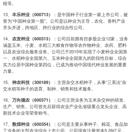
植等。
13、
丰乐种业（000713）
：是中国种子行业第一家上市公司，被
誉为“中国种业第一股”。公司是以种业为主导，农化、香料产业
齐头并进，跨地区、跨行业的综合性公司。
14、
农发种业（600313）
：公司目前拥有控参股企业12家，业务
涵盖玉米、小麦、水稻三大粮食作物等农作物种业、农药、肥料
以及农业综合服务业务。公司已于2015年实现了小麦种业全国第
一、水稻种业全国第六、玉米种业全国第九的阶段性目标，综合
实力位居中国种业第四位，已成为推动中国现代种业发展的重要
力量。
15、
神农科技（300189）
：主营杂交水稻种子，从事“三系法”杂
交水稻等种子的选育、制种、销售和技术服务。
16、
万向德农（600371）
：公司主营业务为玉米杂交种的研发、
生产、销售。公司曾先后获得农业产业化省级重点龙头企业、高
新技术企业等荣誉称号。
17、
敦煌种业（600354）
：公司是主要从事种子、棉花、食品加
工业务的大型农业综合上市公司。公司现有注册资本5.28亿元，