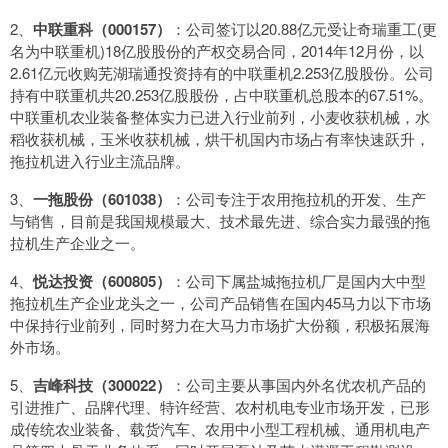
2、
中联重科（000157）
：公司签订以20.88亿元受让奇瑞重工(更
名为中联重机)18亿股股份的产权交易合同，2014年12月份，以
2.61亿元收购芜湖瑞通投资持有的中联重机2.253亿股股份。公司
持有中联重机共20.253亿股股份，占中联重机总股本的67.51%。
中联重机农业装备整体实力已进入行业前列，小麦收获机械，水
稻收获机械，玉米收获机械，烘干机国内市场占有率快速跃升，
拖拉机进入行业主流品牌。
3、
一拖股份（601038）
：公司专注于农用拖拉机的开发、生产
与销售，目前是我国规模最大、技术最先进、综合实力最强的拖
拉机生产企业之一。
4、
悦达投资（600805）
：公司下属盐城拖拉机厂是国内大中型
拖拉机生产企业龙头之一，公司产品销售在国内45马力以下市场
中保持行业前列，同时努力在大马力市场扩大份额，积极拓展海
外市场。
5、
吉峰科技（300022）
：公司主要从事国内外名优农机产品的
引进推广、品牌代理、特许经营、农村机电专业市场开发，已形
成传统农业装备、载货汽车、农用中小型工程机械、通用机电产