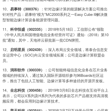
10、
易事特（300376）
：针对边缘计算的能源解决方案公司推出
针对性产品：易事特“模方”MC2000系列之一Easy Cube i9解决微
型智能边缘计算设备能源管理问题。
11、
科华恒盛（002335）
：2018年5月18日，工信部公布“领取
《中华人民共和国增值电信业务经营许可证》通知-（2018）第10
批”通知，其中，天地祥云获批新一批CDN牌照。
12、
启明星辰（002439）
：深入布局云安全领域，将泰合信息安
全运营中心（SOC)向云安全领域拓展；公司是边缘计算联盟会
员。
13、
润和软件（300339）
：公司智能终端信息化业务在芯片业务
领域的持续深入，通过加入国际开源组织参与96Boards社区运
作，推出了包括人工智能、边缘计算等多种途径的开源开发板。
14、
全志科技（300458）
：2019年3月8日全志科技在互动平台上
表示，公司以V系列及H系列为代表的多款芯片产品都支持高清视
频应用，都会应用到边缘计算技术。
15、
普天科技（002544）
：2020年2月7日互动平台回复：公司有