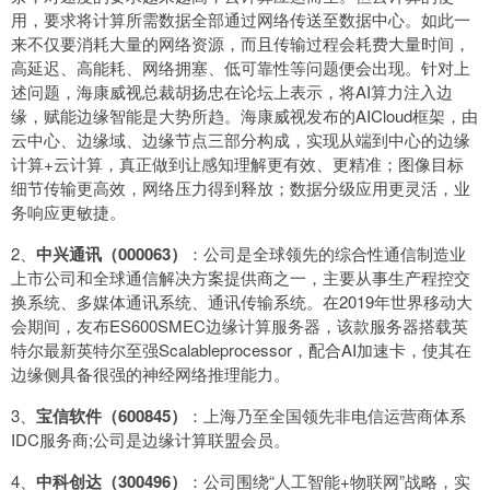
用，要求将计算所需数据全部通过网络传送至数据中心。如此一
来不仅要消耗大量的网络资源，而且传输过程会耗费大量时间，
高延迟、高能耗、网络拥塞、低可靠性等问题便会出现。针对上
述问题，海康威视总裁胡扬忠在论坛上表示，将AI算力注入边
缘，赋能边缘智能是大势所趋。海康威视发布的AICloud框架，由
云中心、边缘域、边缘节点三部分构成，实现从端到中心的边缘
计算+云计算，真正做到让感知理解更有效、更精准；图像目标
细节传输更高效，网络压力得到释放；数据分级应用更灵活，业
务响应更敏捷。
2、
中兴通讯（000063）
：公司是全球领先的综合性通信制造业
上市公司和全球通信解决方案提供商之一，主要从事生产程控交
换系统、多媒体通讯系统、通讯传输系统。在2019年世界移动大
会期间，友布ES600SMEC边缘计算服务器，该款服务器搭载英
特尔最新英特尔至强Scalableprocessor，配合AI加速卡，使其在
边缘侧具备很强的神经网络推理能力。
3、
宝信软件（600845）
：上海乃至全国领先非电信运营商体系
IDC服务商;公司是边缘计算联盟会员。
4、
中科创达（300496）
：公司围绕“人工智能+物联网”战略，实