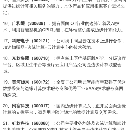
提供边缘计算相关服务的能力，具体产品和应用根据客户需求决
定。
16、
广和通（300638）
：拥有面向IOT行业的边缘计算及AI技
术，利用智能整机的CPU功能，在终端整机集成边缘计算能力。
17、
科陆电子（002121）
：公司携手阿里云在技术上进行合作，
加速物联网+边缘计算+云计算中心的技术落地。
18、
东软集团（600718）
：拥有掌上医疗基层版APP、分级诊疗
平台、区域卫生平台等医疗云应用产品;公司是边缘计算联盟会
员。
19、
黄河旋风（600172）
：全资子公司明匠智能有幸获得了优秀
数据采集与边缘计算技术服务商和优秀工业SAAS技术服务商两
项殊荣。
20、
网宿科技（300017）
：国内边缘计算龙头，正开发面向边缘
计算的支撑平台，满足用户随时随地的数据计算及交互需求。
21、
虹软科技（688088）
：公司主要业务均涉及边缘计算和端计
算相关技术，公司拥有的专利技术大部分属于边缘计算和端计算