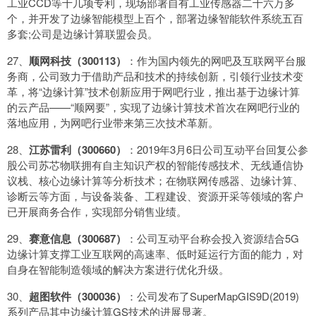
工业CCD等十几项专利，现场部署自有工业传感器二十六万多
个，并开发了边缘智能模型上百个，部署边缘智能软件系统五百
多套;公司是边缘计算联盟会员。
27、
顺网科技（300113）
：作为国内领先的网吧及互联网平台服
务商，公司致力于借助产品和技术的持续创新，引领行业技术变
革，将“边缘计算”技术创新应用于网吧行业，推出基于边缘计算
的云产品——“顺网要”，实现了边缘计算技术首次在网吧行业的
落地应用，为网吧行业带来第三次技术革新。
28、
江苏雷利（300660）
：2019年3月6日公司互动平台回复公参
股公司苏芯物联拥有自主知识产权的智能传感技术、无线通信协
议栈、核心边缘计算等分析技术；在物联网传感器、边缘计算、
诊断云等方面，与设备装备、工程建设、资源开采等领域的客户
已开展商务合作，实现部分销售业绩。
29、
赛意信息（300687）
：公司互动平台称会投入资源结合5G
边缘计算支撑工业互联网的高速率、低时延运行方面的能力，对
自身在智能制造领域的解决方案进行优化升级。
30、
超图软件（300036）
：公司发布了SuperMapGIS9D(2019)
系列产品其中边缘计算GS技术的进展显著。