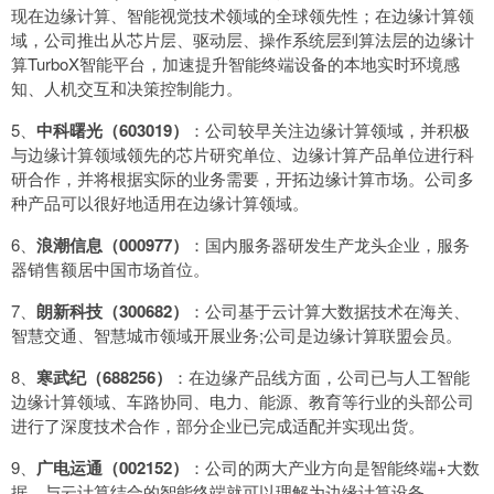
现在边缘计算、智能视觉技术领域的全球领先性；在边缘计算领
域，公司推出从芯片层、驱动层、操作系统层到算法层的边缘计
算TurboX智能平台，加速提升智能终端设备的本地实时环境感
知、人机交互和决策控制能力。
5、
中科曙光（603019）
：公司较早关注边缘计算领域，并积极
与边缘计算领域领先的芯片研究单位、边缘计算产品单位进行科
研合作，并将根据实际的业务需要，开拓边缘计算市场。公司多
种产品可以很好地适用在边缘计算领域。
6、
浪潮信息（000977）
：国内服务器研发生产龙头企业，服务
器销售额居中国市场首位。
7、
朗新科技（300682）
：公司基于云计算大数据技术在海关、
智慧交通、智慧城市领域开展业务;公司是边缘计算联盟会员。
8、
寒武纪（688256）
：在边缘产品线方面，公司已与人工智能
边缘计算领域、车路协同、电力、能源、教育等行业的头部公司
进行了深度技术合作，部分企业已完成适配并实现出货。
9、
广电运通（002152）
：公司的两大产业方向是智能终端+大数
据，与云计算结合的智能终端就可以理解为边缘计算设备。