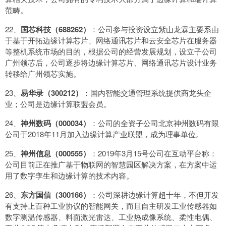
范畴。
22、
国芯科技（688262）
：公司参与投资设立紫山龙霖主要系由
于基于开拓边缘计算芯片、网络通讯芯片和云安全芯片在服务器
等整机系统市场的目的，根据公司的经营发展规划，设立子公司
广州领芯后，公司逐步将边缘计算芯片、网络通讯芯片设计业务
转移给广州领芯实施。
23、
易华录（300212）
：国内智能交通管理系统提供商龙头企
业；公司是边缘计算联盟会员。
24、
神州数码（000034）
：公司的全资子公司北京神州数码有限
公司于2018年11月加入边缘计算产业联盟，成为理事单位。
25、
神州信息（000555）
：2019年3月15号公司在互动平台称：
公司目前正在推广基于物联网的智慧园区解决方案，在方案中运
用了数字孪生和边缘计算的技术内容。
26、
东方国信（300166）
：公司深耕边缘计算超十年，不但开发
有支持上百种工业协议的智能网关，而且自主研发工业传感器如
数字测温传感器、料面激光雷达、工业热成像系统、柔性电偶、