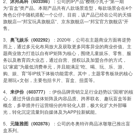
2、
沐邦高科（603398）
：公司的IP产品“樱桃小丸子”第一期
为“盲盒”类产品。本期产品共有八款场景造型，每款场景会在4个
角色公仔中随机搭配一个公仔。目前，该产品已经在公司的天猫
旗舰店—“邦宝玩具旗舰店”、京东旗舰店—“邦宝官方旗舰店”开
售。
3、
奥飞娱乐（002292）
：2020年，公司在主题商业方面将逆势
而上，通过多元化布局放大及获取更多同客异业的商业价值。主
题商业致力打造以自有IP矩阵为核心，围绕儿童娱乐、零售、服
务以及教育四大业态，通过自营、授权以及加盟合作的方式，
以“家庭”为最低消费单元，并且能满足“吃、喝、玩、乐、游、
购、娱、育”等IP线下体验功能需求。其中，主题零售板块的核心
是潮玩+文创，主要包括卡片、盲盒、扭蛋等。
4、
来伊份（603777）
：伊份品牌营销立足行业趋势以“国潮”的核
心，通过升级自媒体矩阵及内容品质、跨界联名、趣玩盲盒等新
概念，多举措并行运营细分的年轻化人群，极大化扩大外部曝
光，转化沉淀流量到自媒体及为APP拉新赋能。
5、
元隆雅图（002878）
：公司的冬奥特许商品冰墩墩已推出盲
盒系列。