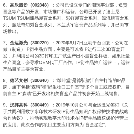
6、
高乐股份（002348）
：公司已设立专门的潮玩事业部，负责
盲盒等产品的开发、市场推广和运营。公司已开发了迪士尼
TSUM TSUM甜品屋盲盒系列、彩虹屋盲盒系列、漂流瓶盲盒系
列、魔法奇幻秀盲盒系列、木兰从军盲盒产品系列等，并已向市
场推出。
7、
金运激光（300220）
：2020年6月7日互动平台回复：公司在
做（制造）IP衍生品方面，主要是可以将IP进行二次3D盲盒开
发，并利用公司的3D打印工厂试生产出小量盲盒样板。如果批量
生产盲盒，会寻求OEM代工厂合作。IP衍生品推广运营上，运营
产品目前主要为盲盒。
8、
德艺文创（300640）
：“啵啡堂”是德弘智汇自主打造的IP品
牌，旗下包括“森晴”和“野生物口工作室”等多个自主或授权IP。目
前自主IP“森晴”已开发出相关盲盒产品并初步开始上线销售。
9、
汉邦高科（300449）
：2019年10月公司与金运激光签订《关
于共同利用数字水印技术研发IP衍生品知识产权保护技术的战略
合作协议》，推动实现数字水印技术在IP衍生品版权保护运营上
的应用。此次合作的项目主要应用方向为“盲盒鉴定”。