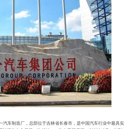
第一汽车制造厂，总部位于吉林省长春市，是中国汽车行业中最具实