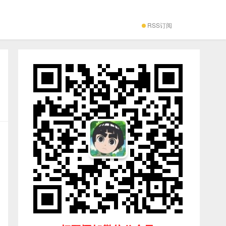
RSS订阅