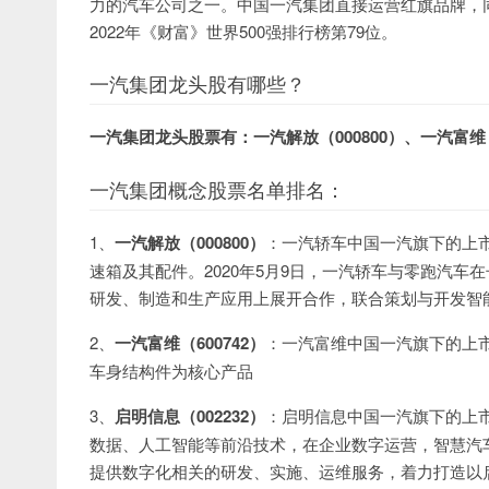
力的汽车公司之一。中国一汽集团直接运营红旗品牌，同
2022年《财富》世界500强排行榜第79位。
一汽集团龙头股有哪些？
一汽集团龙头股票有：一汽解放（000800）、一汽富维（
一汽集团概念股票名单排名：
1、
一汽解放（000800）
：一汽轿车中国一汽旗下的上
速箱及其配件。2020年5月9日，一汽轿车与零跑汽
研发、制造和生产应用上展开合作，联合策划与开发智
2、
一汽富维（600742）
：一汽富维中国一汽旗下的上
车身结构件为核心产品
3、
启明信息（002232）
：启明信息中国一汽旗下的上
数据、人工智能等前沿技术，在企业数字运营，智慧汽车
提供数字化相关的研发、实施、运维服务，着力打造以启明星