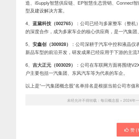
造、iSupply智慧供应链、EP智慧生态营销、Connec
型及建设解决方案。
4、
蓝黛科技（002765）
：公司已经与多家整车（整机
的深度合作，成为多家车企的核心供应商，是一汽集团
5、
安鑫创（300928）
：公司深耕于汽车中控和液晶仪
新品车型的前沿开发，研发成果已经应用于下游的主流
6、
吉大正元（003029）
：公司在车联网方面将围绕V2
户主要包括一汽集团、东风汽车等为代表的车企。
以上是“一汽集团概念股”名单排名是根据当前公司市值
未经允许不得转载：
每日概念股
»
2024
赞 (