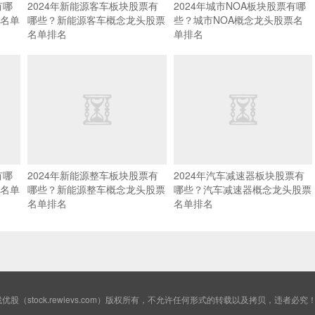
有哪
2024年新能源客车板块股票有
2024年城市NOA板块股票有哪
名单
哪些？新能源客车概念龙头股票
些？城市NOA概念龙头股票名
名单排名
单排名
有哪
2024年新能源整车板块股票有
2024年汽车减速器板块股票有
名单
哪些？新能源整车概念龙头股票
哪些？汽车减速器概念龙头股票
名单排名
名单排名
优股（stock.rewievs.com）版权所有，不允许任何形式的转载以及拷贝，违者必究！粤IC