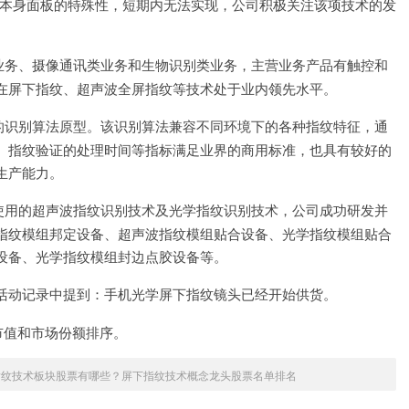
其本身面板的特殊性，短期内无法实现，公司积极关注该项技术的发
业务、摄像通讯类业务和生物识别类业务，主营业务产品有触控和
在屏下指纹、超声波全屏指纹等技术处于业内领先水平。
的识别算法原型。该识别算法兼容不同环境下的各种指纹特征，通
、指纹验证的处理时间等指标满足业界的商用标准，也具有较好的
生产能力。
使用的超声波指纹识别技术及光学指纹识别技术，公司成功研发并
指纹模组邦定设备、超声波指纹模组贴合设备、光学指纹模组贴合
设备、光学指纹模组封边点胶设备等。
关系活动记录中提到：手机光学屏下指纹镜头已经开始供货。
市值和市场份额排序。
下指纹技术板块股票有哪些？屏下指纹技术概念龙头股票名单排名