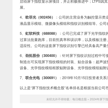
启动屏下指纹显示屏项目，并正积极推进中；LTPS因
展。
4、
欧菲光（002456）
：公司的主营业务为触控显示类
液晶显示模组、微摄像头模组和指纹识别模组等。公司
5、
虹软科技（688088）
：公司已完成了屏下光学指纹
过算法批量跑库，目前拒真率和误识率，以及模板注册
适应性。公司的这套屏下指纹识别引擎已经具备高产量
6、
劲拓股份（300400）
：针对屏下指纹识别过程中可
制造出可实现屏下指纹模组的封装、贴合设备：超声波
设备、光学指纹模组框胶贴附设备、光学指纹模组贴附
7、
联合光电（300691）
：2019年10月15日投资者
以上是“屏下指纹技术概念股”名单排名是根据当前公司
未经允许不得转载：
每日概念股
»
2024年屏