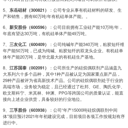
5、
东岳硅材（300821）
：公司专业从事有机硅材料的研发、生
产和销售，拥有60万吨/年有机硅单体产能。。
6、
新安股份（600596）
：公司目前拥有工业硅产能10万吨/年，
年底有望达30万吨，有机硅单体产能49万吨。
7、
三友化工（600409）
：公司纯碱年产能340万吨，粘胶短纤维
年产能50万吨，已成为纯碱、粘胶短纤的双龙头企业。有机硅单
体年产能20万吨，是华北最大的有机硅生产基地。
8、
江苏国泰（002091）
：公司所生产的硅烷偶联剂产品涵盖九
大系列六十多个品种，其中1种产品被认定为国家重点新产品，
29种产品被评为省高新技术产品。公司的硅烷偶联剂处于行业的
高端市场，业务较为稳定，且已经通过了杜邦、GE、陶氏化学、
欧文斯科宁、米其林、钟渊、PPG等跨国公司的质量认证，能直
接向上述企业供货，具备较好的行业地位。
9、
三孚股份（603938）
：公司“年产15000吨硅烷偶联剂中间
体”项目预计2021年年初建设完成，目前项目各项工作按规划有序
进行中。