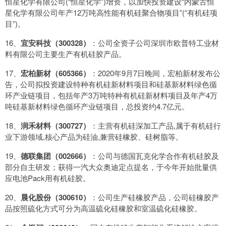
恒星化学有限公司(“恒星化学”)增资，以加快投资建设“内蒙古恒
星化学有限公司年产12万吨高性能有机硅聚合物项目”(“有机硅项
目”)。
16、
宜安科技（300328）
：公司全资子公司深圳市欧普特工业材
料有限公司主要生产有机硅胶产品。
17、
宏柏新材（605366）
：2020年9月7日晚间，宏柏新材发布公
告，公司拟投资建设特种有机硅新材料项目和硅基新材料绿色循
环产业链项目，包括年产3万吨特种有机硅新材料项目及年产4万
吨硅基新材料绿色循环产业链项目，总投资约4.7亿元。
18、
润禾材料（300727）
：主营有机硅深加工产品,属于有机硅行
业下游领域,核心产品为硅油,兼营硅橡胶、硅树脂等。
19、
德联集团（002666）
：公司与德国瓦克化学合作有机硅胶及
部分自主研发；获得一汽大众奥迪定点提名，于今年开始批量供
应电池Pack用有机硅胶。
20、
晨化股份（300610）
：公司生产硅橡胶产品，公司硅橡胶产
品按照硫化方式可分为高温硫化硅橡胶和室温硫化硅橡胶。