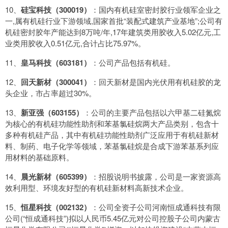
10、
硅宝科技（300019）
：国内有机硅室密封胶行业领军企业之
一,属有机硅行业下游领域,国家首批“装配式建筑产业基地”;公司有
机硅密封胶年产能达到8万吨/年,17年建筑类用胶收入5.02亿元,工
业类用胶收入0.51亿元,合计占比75.97%。
11、
皇马科技（603181）
：公司产品包括有机硅。
12、
回天新材（300041）
：回天新材是国内光伏用有机硅胶的龙
头企业，市占率超过30%。
13、
新亚强（603155）
：公司的主要产品包括以六甲基二硅氮烷
为核心的有机硅功能性助剂和苯基氯硅烷两大产品类别，包含十
多种有机硅产品，其中有机硅功能性助剂广泛应用于有机硅新材
料、制药、电子化学等领域，苯基氯硅烷是合成下游苯基系列应
用材料的基础原料。
14、
晨光新材（605399）
：招股说明书披露，公司是一家资源高
效利用型、环境友好型的有机硅新材料高新技术企业。
15、
恒星科技（002132）
：公司全资子公司河南恒成通科技有限
公司(“恒成通科技”)拟以人民币5.45亿元对公司控股子公司内蒙古