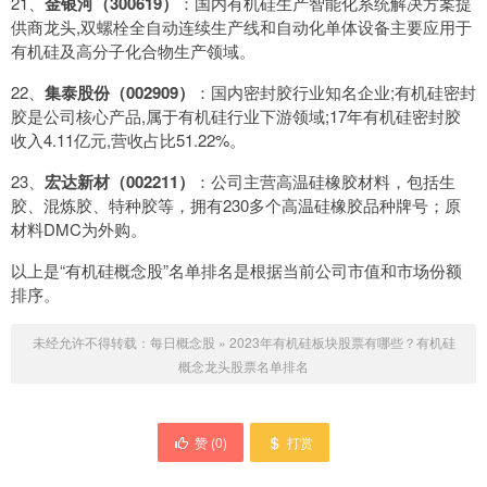
21、
金银河（300619）
：国内有机硅生产智能化系统解决方案提
供商龙头,双螺栓全自动连续生产线和自动化单体设备主要应用于
有机硅及高分子化合物生产领域。
22、
集泰股份（002909）
：国内密封胶行业知名企业;有机硅密封
胶是公司核心产品,属于有机硅行业下游领域;17年有机硅密封胶
收入4.11亿元,营收占比51.22%。
23、
宏达新材（002211）
：公司主营高温硅橡胶材料，包括生
胶、混炼胶、特种胶等，拥有230多个高温硅橡胶品种牌号；原
材料DMC为外购。
以上是“有机硅概念股”名单排名是根据当前公司市值和市场份额
排序。
未经允许不得转载：
每日概念股
»
2023年有机硅板块股票有哪些？有机硅
概念龙头股票名单排名
赞 (
0
)
打赏