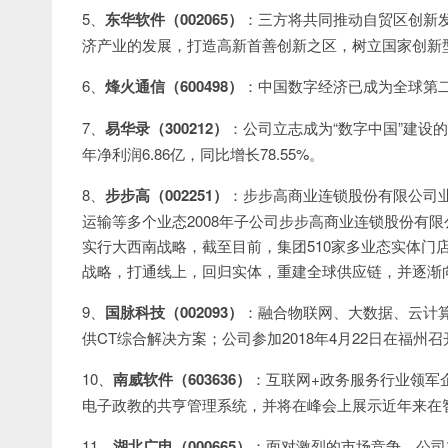
5、
东华软件（002065）
：三方将共同推动自贸区创新
济产业的发展，打造高新首善创新之区，树立国家创新
6、
烽火通信（600498）
：中国数字经济已成为全球第二
7、
易华录（300212）
：公司立志成为“数字中国”建设的
年净利润6.86亿，同比增长78.55%。
8、
步步高（002251）
：步步高商业连锁股份有限公司
运输等多个业态2008年子公司步步高商业连锁股份有
实行大西南战略，截至目前，集团510家多业态实体门
战略，打通线上，回归实体，重建全球供应链，并逐渐
9、
国脉科技（002093）
：融合物联网、大数据、云计
供CT综合解决方案；公司参加2018年4月22日在福州
10、
南威软件（603636）
：互联网+政务服务行业领军
电子政教的共亨管理系统，并将在峰会上展示近年来在
11、
湖北广电（000665）
：面对激烈的市场竞争，公司