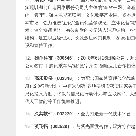
实现以湖北广电网络股份公司为主体的“全省一网、全程
统一管理”，确立电视互联网、文化数字产业园、资本运
本市场，强力推进“五化”(全员化营销观念、立体化营
程；健全协调运转、有效制衡的公司法人治理结构、科
结构，建立职业经理人、长效激励约束机制，探索推进
设和宣传工作。
12、
雄帝科技（300546）
：2018年6月26日晚公告
公司签订《“腾讯乘车码”暨“数字身份”创新应用合作协
13、
高乐股份（002348）
：为配合国家教育现代化战略
息化2.0行动计划》中再次明确“各地要切实落实国家
息化投入力度，将教育信息化行动计划与‘互联网+’、
代人工智能等工作统筹推进。
14、
久其软件（002279）
：全力打造新一代技术平台—
15、
英飞拓（002528）
：与紫光国微合作，双方将在超