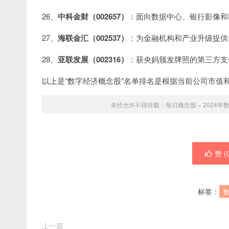
26、
中科金财（002657）
：面向数据中心、银行影像和
27、
海联金汇（002537）
：为金融机构和产业升级提供
28、
亚联发展（002316）
：获央妈颁发牌照的第三方支
以上是“数字经济概念股”名单排名是根据当前公司市值
未经允许不得转载：
每日概念股
»
2024
赞 (
标签：
上一篇