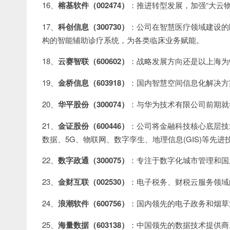
16、
榕基软件（002474）
：推进转型发展，加强“大云
17、
科创信息（300730）
：公司在智慧医疗领域建设的
构的智能辅助诊疗系统，为各类临床业务赋能。
18、
云赛智联（600602）
：战略发展方向还是以上海为
19、
金桥信息（603918）
：国内智慧空间信息化解决方
20、
华平股份（300074）
：与华为技术有限公司前期就
21、
金证股份（600446）
：公司将金融科技核心底层技术
数据、5G、物联网、数字孪生、地理信息(GIS)等先
22、
数字政通（300075）
：专注于数字化城市管理和国
23、
金财互联（002530）
：电子税务、财税云服务领域
24、
浪潮软件（600756）
：国内领先的电子政务和烟草
25、
海量数据（603138）
：中国领先的数据技术提供商