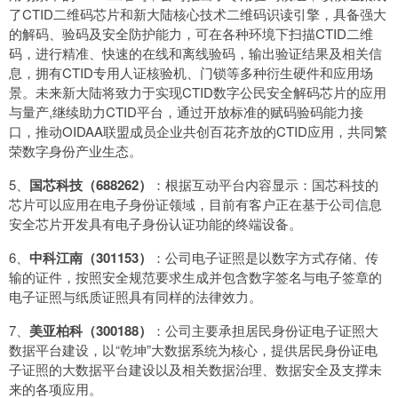
了CTID二维码芯片和新大陆核心技术二维码识读引擎，具备强大
的解码、验码及安全防护能力，可在各种环境下扫描CTID二维
码，进行精准、快速的在线和离线验码，输出验证结果及相关信
息，拥有CTID专用人证核验机、门锁等多种衍生硬件和应用场
景。未来新大陆将致力于实现CTID数字公民安全解码芯片的应用
与量产,继续助力CTID平台，通过开放标准的赋码验码能力接
口，推动OIDAA联盟成员企业共创百花齐放的CTID应用，共同繁
荣数字身份产业生态。
5、
国芯科技（688262）
：根据互动平台内容显示：国芯科技的
芯片可以应用在电子身份证领域，目前有客户正在基于公司信息
安全芯片开发具有电子身份认证功能的终端设备。
6、
中科江南（301153）
：公司电子证照是以数字方式存储、传
输的证件，按照安全规范要求生成并包含数字签名与电子签章的
电子证照与纸质证照具有同样的法律效力。
7、
美亚柏科（300188）
：公司主要承担居民身份证电子证照大
数据平台建设，以“乾坤”大数据系统为核心，提供居民身份证电
子证照的大数据平台建设以及相关数据治理、数据安全及支撑未
来的各项应用。