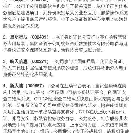
推广，公司子公司麒麟软件也参与了相关项目，从电子证照体系
数据底层建设项目，到身份识别场景的业务应用，麒麟操作系统
为客户了提供底层运行环境。电子身份证数据中心使用了银河麒
麟服务器操作系统。
2、
启明星辰（002439）
：电子身份证是公安行业客户的智慧警
务应用场景，集团全资子公司杭州合众数据技术有限公司参与电
子身份证安全保障体系建设，为科技兴警贡献力量。
3、
航天信息（600271）
：公司参与了国家居民二代证身份证、
军人二代证和居住证等信息系统的建设，后续也将积极介入电子
身份证的社会化应用领域。
4、
新大陆（000997）
：公司在互动平台表示，国家健康码在架
构上运用了CTID平台（“互联网+”可信身份认证平台）的网证安
全二维码系统。CTID网证安全二维码系统是由新大陆集团与公安
部第一研究所全资子公司中盾安信公司联合研发，除在疫情期间
为居民生活所需环节提供重要支撑外，CTID在线上线下身份认
证、账号安全、权限管控等政务办事、公共服务、社会服务几大
类场景中均广泛展开试点与应用。上市公司方面，为识读不同应
用场景中的CTID二维码，公司推出了专用验码模组，该模组集成