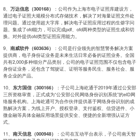
8、
万达信息（300168）
：公司作为上海市电子证照库建设方，
通过电子证照大规模分布式存储技术，解决了对海量证照文件处
理问题。通过使用超大字库，解决电子证照应用过程的生僻字问
题。集成了ofd能力，可以完成pdf、ofd两种类型的证照生成和切
换。对外提供ofd类型证照应用能力。
9、
南威软件（603636）
：公司是行业领先的智慧警务解决方案
提供商，电子身份证业务是未来生活日常必备的证照业务。全国
共有2,000多种细分产品类别，公司的电子证照范围不仅包含电子
身份证业务，还包含了驾驶证、证明等服务民生、服务社会、服
务企业的产品。
10、
东方国信（300166）
：子公司上海屹通于2019年通过公安部
三所资格审查，正式成为“公安部公民网络身份识别系统”的eID网
络服务机构。上海屹通可为合作伙伴提供基于网络身份识别的成
熟解决方案，为线上开户、授权登录、支付鉴权、信贷进件、小
微金融等具体金融应用场景提供安全、便捷的全新增强认证方
式。
11、
南天信息（000948）
：公司在互动平台表示，子公司南天智