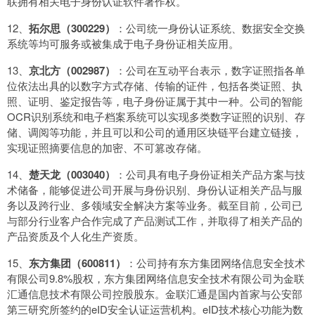
联拥有相关电子身份认证软件著作权。
12、
拓尔思（300229）
：公司统一身份认证系统、数据安全交换
系统等均可服务或被集成于电子身份证相关应用。
13、
京北方（002987）
：公司在互动平台表示，数字证照指各单
位依法出具的以数字方式存储、传输的证件，包括各类证照、执
照、证明、鉴定报告等，电子身份证属于其中一种。公司的智能
OCR识别系统和电子档案系统可以实现多类数字证照的识别、存
储、调阅等功能，并且可以和公司的通用区块链平台建立链接，
实现证照摘要信息的加密、不可篡改存储。
14、
楚天龙（003040）
：公司具有电子身份证相关产品方案与技
术储备，能够促进公司开展与身份识别、身份认证相关产品与服
务以及跨行业、多领域安全解决方案等业务。截至目前，公司已
与部分行业客户合作完成了产品测试工作，并取得了相关产品的
产品资质及个人化生产资质。
15、
东方集团（600811）
：公司持有东方集团网络信息安全技术
有限公司9.8%股权，东方集团网络信息安全技术有限公司为金联
汇通信息技术有限公司控股股东。金联汇通是国内首家与公安部
第三研究所签约的eID安全认证运营机构。eID技术核心功能为数