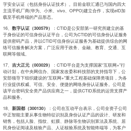
字安全认证（包括身份认证技术）。目前金联汇通已与国内四大
主流手机厂商(华为、小米、vivo、OPPO)建立合作，实现eID加
载至手机终端的产品形态。
16、
数字认证（300579）
：CTID是公安部第一研究所建立的基
于身份证的可信身份认证平台，公司为CTID的可信身份认证服务
提供密码产品，并以CTID可信身份认证服务为基础提供综合的网
络可信服务解决方案，广泛应用于政务、金融、教育、交通、互
联网等领域。
17、
吉大正元（003029）
：CTID平台是为支撑国家“互联网+”行
动计划，在中央网信办、国家发改委和科技部的支持指导下，公
安部领导下组织建设的“互联网+”重大工程基础保障类项目，为各
行业提供权威、可信、安全、便捷的网络身份认证服务。公司是
该平台密码安全类产品供应商之一，提供CTID系统的运营支撑产
品和服务。
18、
新国都（300130）
：公司在互动平台表示，公司全资子公司
中正智能主要从事生物特征识别及身份认证产品的设计、研发和
销售，包括人脸、指纹、虹膜、静脉等生物识别算法及系统、居
民身份证阅读及核验产品、人证核验系统及智能终端等，为客户