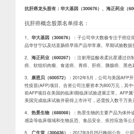
抗肝癌龙头股有：华大基因（300676）、海正药业（600
抗肝癌概念股票名单排名：
1、
华大基因（300676）
：子公司华大数极专注于癌症筛
品华甘宁以及结直肠癌早筛产品华常康。早期试验数据
2、
海正药业（600267）
：注射用盐酸表柔比星通过仿
癌、软组织肉瘤、食道癌、胃癌、肝癌、胰腺癌、黑色
3、
康恩贝（600572）
：2012年5月，公司与美国A
性疫苗(AFP)项目。合资公司注册资本为800万元，其
前AFP项目在美国的临床I期临床试验进展正常。AFP
美国完成临床试验并获得上市许可，还需投入数千万美元
4、
热景生物（688068）
：热景生物的主要产品为体外
感染等临床领域和生物反恐、食品安全、疾控应急等公
5、
广生堂（300436）
：2017年9月25日晚间公告，