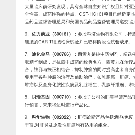
大量临床前研究发现，具有全球自主知识产权且针对亚洲人
全性高、成药性强的特点。GST-HG161项目已经确
品药品监督管理总局和美国食品药品监督管理局递交临
6、
佐力药业（300181）
：参股科济生物有限公司，持股比
细胞的CAR-T细胞临床试验并已取得阶段性试验成果。
7、
通化金马（000766）
：西黄丸是纯中药制剂，精选牛
取精华制成，是抗癌中成药的经典名方。西黄丸在治疗
合，祛邪与扶正相结合，抑制肿瘤的同时提高患者自身
要用于各种肿瘤的治疗及辅助治疗，如乳腺癌、肝癌、
肿瘤以及全身化脓性疾病及乳腺增生、乳腺纤维瘤、淋
8、
贝瑞基因（000710）
：参股子公司的肝癌早筛产品“
行销售，未来将适时进行产品化。
9、
科华生物（002022）
：肝病诊断产品包括:酶联免疫
丰富,对肝炎及原发性肝癌均有适用的组合。