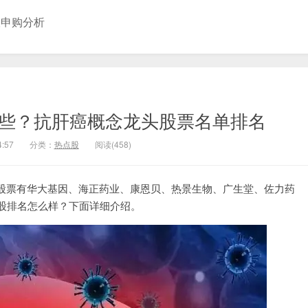
股申购分析
哪些？抗肝癌概念龙头股票名单排名
4:57
分类：
热点股
阅读(458)
股票有华大基因、海正药业、康恩贝、热景生物、广生堂、佐力药
念股排名怎么样？下面详细介绍。