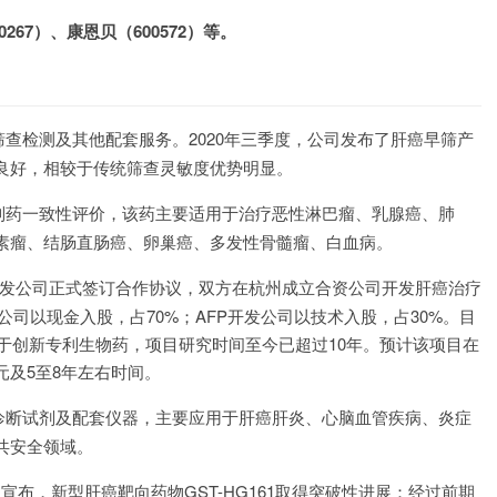
267）、康恩贝（600572）等。
查检测及其他配套服务。2020年三季度，公司发布了肝癌早筛产
良好，相较于传统筛查灵敏度优势明显。
制药一致性评价，该药主要适用于治疗恶性淋巴瘤、乳腺癌、肺
素瘤、结肠直肠癌、卵巢癌、多发性骨髓瘤、白血病。
FP开发公司正式签订合作协议，双方在杭州成立合资公司开发肝癌治疗
中公司以现金入股，占70%；AFP开发公司以技术入股，占30%。目
属于创新专利生物药，项目研究时间至今已超过10年。预计该项目在
及5至8年左右时间。
诊断试剂及配套仪器，主要应用于肝癌肝炎、心脑血管疾病、炎症
共安全领域。
公司宣布，新型肝癌靶向药物GST-HG161取得突破性进展：经过前期