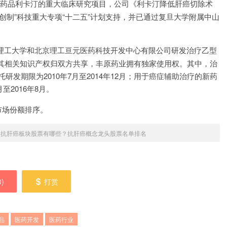
肝癌药品利卡汀的重大临床研究项目，公司《利卡汀降低肝癌切除术
创制”科技重大专项“十二五”计划支持，并已通过复旦大学附属中山
北京理工大学和北京理工亘元医药科技开发中心有限公司研发治疗乙型
其相关知识产权归双方共享，丰原药业拥有独家使用权。其中，治
研发期限为2010年7月至2014年12月；用于癌症辅助治疗的新药
至2016年8月。
市场份额排序。
3年抗肝癌板块股票有哪些？抗肝癌概念龙头股票名单排名
0
)
打赏
品
医药开发
医药行业