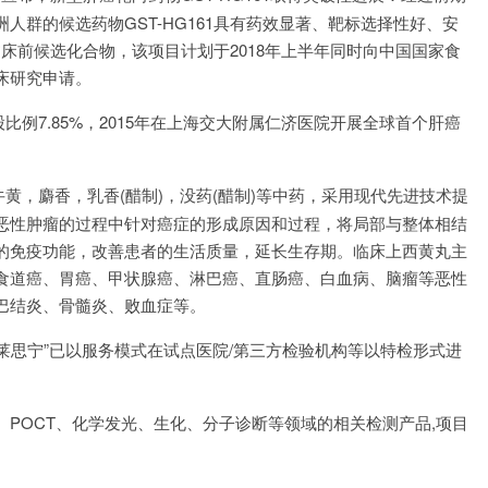
群的候选药物GST-HG161具有药效显著、靶标选择性好、安
定临床前候选化合物，该项目计划于2018年上半年同时向中国国家食
床研究申请。
例7.85%，2015年在上海交大附属仁济医院开展全球首个肝癌
黄，麝香，乳香(醋制)，没药(醋制)等中药，采用现代先进技术提
恶性肿瘤的过程中针对癌症的形成原因和过程，将局部与整体相结
的免疫功能，改善患者的生活质量，延长生存期。临床上西黄丸主
食道癌、胃癌、甲状腺癌、淋巴癌、直肠癌、白血病、脑瘤等恶性
巴结炎、骨髓炎、败血症等。
莱思宁”已以服务模式在试点医院/第三方检验机构等以特检形式进
、POCT、化学发光、生化、分子诊断等领域的相关检测产品,项目