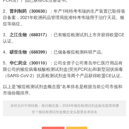
2、
普利制药（300630）
：年产1吨特考韦瑞的生产装置已取得项
目备案，2021年欧洲药品管理局批准特考韦瑞用于治疗天花、猴
痘等病症。
3、
之江生物（688317）
：已有猴痘检测试剂上市并获得欧盟CE
认证。
4、
硕世生物（688399）
：已储备猴痘检测科研产品。
5、
华仁药业（300110）
：公司全资子公司青岛华仁医疗用品有
限公司的猴痘病毒核酸检测试剂盒(荧光PCR法)和新型冠状病毒
（SARS-CoV-2）抗原检测试剂盒等两个产品获得欧盟CE认证。
以上是“猴痘检测试剂盒概念股”名单排名是根据当前公司市值和
市场份额排序。
未经允许不得转载：
每日概念股
»
2024年猴痘检测试剂盒板块股票有哪
些？猴痘检测试剂盒概念龙头股票名单排名