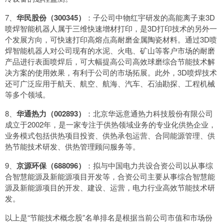
7、
华民股份（300345）
：子公司中物红宇研发的高能离子束3D
喷焊智能机器人属于三维快速增材打印，是3D打印技术的另外一
个发展方向，可快速打印高熔点高耐磨金属陶瓷材料。通过3D喷
焊智能机器人对公司现有的水泥、火电、矿山等客户市场的耐磨
产品进行表面喷焊后，可大幅提高公司高效球磨综合节能技术解
决方案的使用效果，有利于公司的市场拓展。此外，3D喷焊技术
还可广泛应用于航天、航空、航海、汽车、石油勘探、工程机械
等多个领域。
8、
华通热力（002893）
：北京华远意通热力科技股份有限公司
成立于2002年，是一家专注于供热领域业务的专业化供热企业，
业务模式包括供热项目投资、供热承包运营、合同能源管理、供
热节能技术研发、供热管理顾问服务等。
9、
京源环保（688096）
：拟与中国电力共设合资公司以从事综
合智慧能源及新能源项目开发等，合资公司主要从事综合智慧能
源及新能源项目的开发、建设、运营，电力行业高效节能技术研
发。
以上是“节能技术概念股”名单排名是根据当前公司市值和市场份