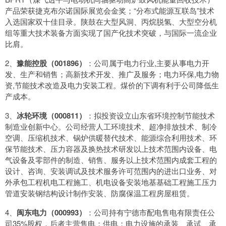
产品荣获捷克布尔诺国际展览会金奖；“分布式能源互联岛”技术
入选国家双十佳目录。陕鼓在大型风洞、丙烷脱氢、大型空分机
组等重大技术装备方面实现了国产化技术突破，与国际一流企业
比肩。
2、
豫能控股（001896）
：公司属于电力行业,主要从事电力开
发、生产和销售；高新技术开发、推广及服务；电力环保,电力物
资,节能技术改造及电力安装工程。煤价的下调有利于公司降低生
产成本。
3、
冰轮环境（000811）
：拟投资设立山东省环境控制节能技术
制造业创新中心。公司经营人工环境技术、超净排放技术、制冷
空调、压缩机技术、锅炉供暖替代技术、能源综合利用技术、环
保节能技术、压力容器及换热技术研发以上技术范围内设备、电
气设备及零部件的制造、销售、服务以上技术范围内成套工程的
设计、咨询、安装调试及技术服务许可范围内的进出口业务、对
外承包工程机电工程施工、机电设备安装地基基础工程施工压力
管道安装钢结构设计制作安装、防腐保温工程房屋租赁。
4、
闽东电力（000993）
：公司持有宁德市配电售电有限责任公
司35%股权，后者主营售电；供电；电力设施的承装、承试、承