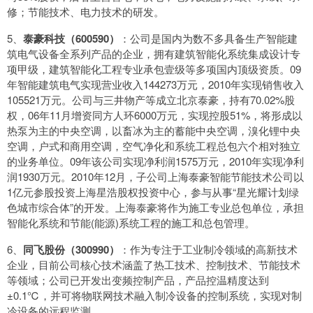
修；节能技术、电力技术的研发。
5、
泰豪科技（600590）
：公司是国内为数不多具备生产智能建
筑电气设备全系列产品的企业，拥有建筑智能化系统集成设计专
项甲级，建筑智能化工程专业承包壹级等多项国内顶级资质。09
年智能建筑电气实现营业收入144273万元，2010年实现销售收入
105521万元。公司与三井物产等成立北京泰豪，持有70.02%股
权，06年11月增资同方人环6000万元，实现控股51%，将形成以
热泵为主的中央空调，以畜冰为主的蓄能中央空调，溴化锂中央
空调，户式和商用空调，空气净化和系统工程总包六个相对独立
的业务单位。09年该公司实现净利润1575万元，2010年实现净利
润1930万元。2010年12月，子公司上海泰豪智能节能技术公司以
1亿元参股投资上海星浩股权投资中心，参与从事“星光耀计划绿
色城市综合体”的开发。上海泰豪将作为施工专业总包单位，承担
智能化系统和节能(能源)系统工程的施工和总包管理。
6、
同飞股份（300990）
：作为专注于工业制冷领域的高新技术
企业，目前公司核心技术涵盖了热工技术、控制技术、节能技术
等领域；公司已开发出变频控制产品，产品控温精度达到
±0.1℃，并可将物联网技术融入制冷设备的控制系统，实现对制
冷设备的远程监测。