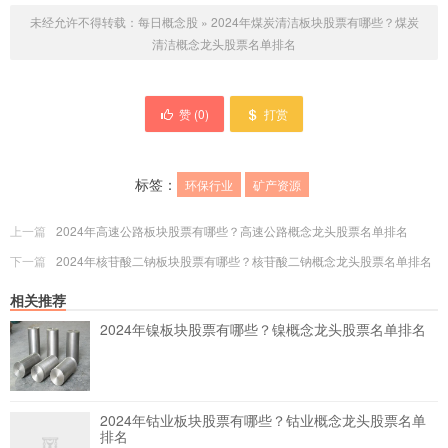
未经允许不得转载：
每日概念股
»
2024年煤炭清洁板块股票有哪些？煤炭
清洁概念龙头股票名单排名
赞 (
0
)
打赏
标签：
环保行业
矿产资源
上一篇
2024年高速公路板块股票有哪些？高速公路概念龙头股票名单排名
下一篇
2024年核苷酸二钠板块股票有哪些？核苷酸二钠概念龙头股票名单排名
相关推荐
2024年镍板块股票有哪些？镍概念龙头股票名单排名
2024年钴业板块股票有哪些？钴业概念龙头股票名单
排名