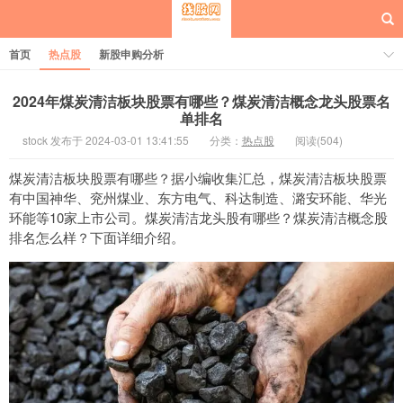
首页
热点股
新股申购分析
2024年煤炭清洁板块股票有哪些？煤炭清洁概念龙头股票名
单排名
stock 发布于 2024-03-01 13:41:55
分类：
热点股
阅读(504)
每日概念股
煤炭清洁板块股票有哪些？据小编收集汇总，煤炭清洁板块股票
有中国神华、兖州煤业、东方电气、科达制造、潞安环能、华光
环能等10家上市公司。煤炭清洁龙头股有哪些？煤炭清洁概念股
排名怎么样？下面详细介绍。