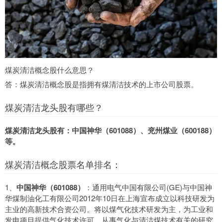
煤炭清洁概念股什么意思？
答：煤炭清洁概念股是指拥有煤清洁技术的上市公司股票。
煤炭清洁龙头股有哪些？
煤炭清洁龙头股有：中国神华（601088）、兖州煤业（600188）
等。
煤炭清洁概念股票名单排名：
1、
中国神华（601088）
：通用电气中国有限公司(GE)与中国神
华煤制油化工有限公司2012年10日在上海宣布成立以科技研发为
主业的高新技术合资公司。将以煤气化技术研发为主，为工业和
发电项目提供气化技术许可，从事气化与清洁煤技术有关的研究