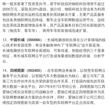
唯一股东签署了投资意向书，星宇科技拟对物联科技增资不超过
2000万元，获取其20%股份。据介绍，物联科技主营业务为利用
物联网技术提供远程信息服务的系统解决方案，主要产品及服务
包括各类物联网信息终端、整车企业车联网数据运营平台、远程
信息系统及数据增值业务等，其产品及服务目前已经在新能源汽
车（物流车、客车等）、商用车等前装领域迅速扩展。
13、
中国长城（000066）
：长城电脑借助自身在云计算领域的核
心技术和资源优势，将业务触角伸向了“车联网云”这片新蓝海。
长城电脑抓住车联网全面感知、可靠传递、智能处理的三个显著
特征，将长城车联网云平台打造成海量感知数据的存储、分析平
台。
14、
四维图新（002405）
：在车联网业务板块，以智慧车联网云
服务平台为基础，以智能汽车大数据融合为核心，建立与车厂及
第三方合作伙伴共生共荣的新型合作关系，打造国内领先的车联
网大数据一体化平台。2017年9月7日早间公告，四维图新与江西
爱驰亿维实业有限公司战略合作，爱驰亿维选定四维图新作为其
车联网整体解决方案的合作伙伴，同时，爱驰亿维子公司江西亿
维指定四维图新为其第一款车型的车联网平台定点供应商。