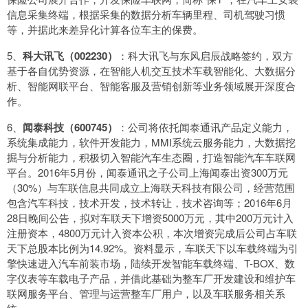
信息采集终端，根据采集的数据分析车辆里程、司机驾驶习惯
等，并据此来差异化计算各位车主的保费。
5、
科大讯飞（002230）
：科大讯飞与东风启辰战略签约，双方
基于各自优势资源，在智能人机交互技术车载智能化、大数据分
析、智能网联平台、智能客服及营销创新等业务领域展开深度合
作。
6、
闻泰科技（600745）
：公司将依托闻泰通讯产品定义能力，
系统集成能力，软件开发能力，MMI系统云服务能力，大数据挖
掘与分析能力，积极切入智能汽车生态圈，打造智能汽车车联网
平台。2016年5月份，闻泰通讯之子公司上海闻泰出资300万元
（30%）与车联信息共同成立上海联天科技有限公司，经营范围
包含汽车科技，技术开发，技术转让，技术咨询等；2016年6月
28日晚间公告，拟对车联天下增资5000万元，其中200万元计入
注册资本，4800万元计入资本公积，本次增资完成后公司占车联
天下总股本比例为14.92%。资料显示，车联天下以车载终端为引
擎快速进入汽车前装市场，陆续开发智能车载终端、T-BOX、数
字仪表等车载电子产品，并借此基础为整车厂开发建设和维护车
联网服务平台、管理与运营整车厂用户，以及车联服务相关系