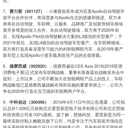
统。
7、
赛力斯（601127）
：小康股份宣布成为百度Apollo自动驾驶开
放平台合作伙伴，将深度参与Apollo生态的搭建和推进。双方未
来将在自动驾驶、车联网、云服务、品牌推广及创新营销等领域
展开多维度的深入合作。在自动驾驶领域，双方将于2020年前
后，实现Apollo Pilot自动驾驶解决方案的L3级别的车型量产；于
2021年前后，实现L4级别的自动驾驶车型量产。在车联网领域，
双方将打造具备深度学习能力的AI智能网联汽车，在2018年量产
新车型上实现Apollo小度车载系统等产品的全面搭载。
8、
德赛西威（002920）
：德赛西威在CES Asia 2018(2018亚洲
消费电子展)正式发布车联网战略。董事长陈春霖在战略发布会中
提到：上市以来，公司不断加大在智能网联产品上的投入，车联
网战略现已是德赛西威战略布局和实施的重要举措之一，公司力
争在2020年打造出百万级的车联网用户平台。
9、
中科创达（300496）
：2016年4月11日午间公告透露，公司拟
以总价1.026亿元收购北京爱普新思电子技术有限公司和北京慧驰
科技有限公司各100%股权。据了解，慧驰科技、爱普新思为同一
最终实际控制人鲍晓东旗下公司，均是专注于汽车前装市场信息
娱乐系统研发的独立设计公司和销售公司，具备包括高可靠性低