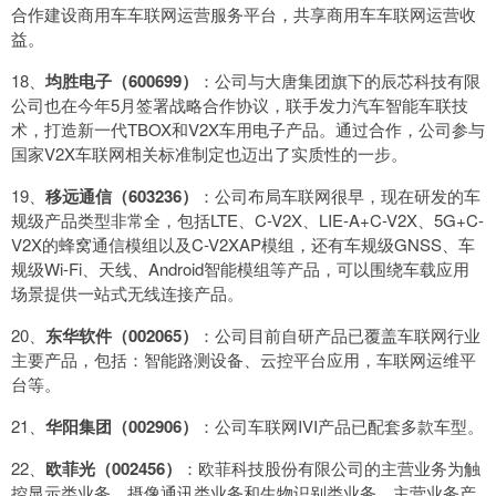
合作建设商用车车联网运营服务平台，共享商用车车联网运营收
益。
18、
均胜电子（600699）
：公司与大唐集团旗下的辰芯科技有限
公司也在今年5月签署战略合作协议，联手发力汽车智能车联技
术，打造新一代TBOX和V2X车用电子产品。通过合作，公司参与
国家V2X车联网相关标准制定也迈出了实质性的一步。
19、
移远通信（603236）
：公司布局车联网很早，现在研发的车
规级产品类型非常全，包括LTE、C-V2X、LIE-A+C-V2X、5G+C-
V2X的蜂窝通信模组以及C-V2XAP模组，还有车规级GNSS、车
规级Wi-Fi、天线、Android智能模组等产品，可以围绕车载应用
场景提供一站式无线连接产品。
20、
东华软件（002065）
：公司目前自研产品已覆盖车联网行业
主要产品，包括：智能路测设备、云控平台应用，车联网运维平
台等。
21、
华阳集团（002906）
：公司车联网IVI产品已配套多款车型。
22、
欧菲光（002456）
：欧菲科技股份有限公司的主营业务为触
控显示类业务、摄像通讯类业务和生物识别类业务，主营业务产