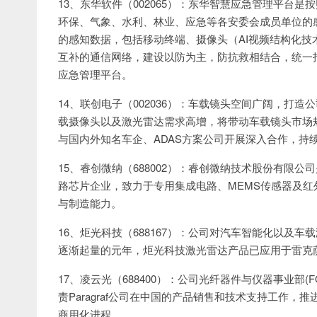
13、东华软件（002065）：东华智慧应急管理平台
环保、气象、水利、林业、应急等各安委会成员单位的
的感知数据，包括移动终端、摄像头（AI视频结构化
互补的通信网络，建设以防为主，防抗救相结合，统一
应急管理平台。
14、联创电子（002036）：车载镜头空间广阔，打
载摄像头以及激光雷达需求高增，将带动车载镜头市场
与国内外知名车企、ADAS方案公司开展深入合作，持
15、睿创微纳（688002）：睿创微纳技术股份有限
路芯片企业，致力于专用集成电路、MEMS传感器及
与制造能力。
16、炬光科技（688167）：公司对汽车智能化以及车
逐渐起量的元年，炬光科技激光雷达产品已应用于雷克萨斯L
17、凌云光（688400）：公司光纤器件与仪器事业部(F
责Paragraf公司在中国的产品销售和技术支持工作
商用化进程。