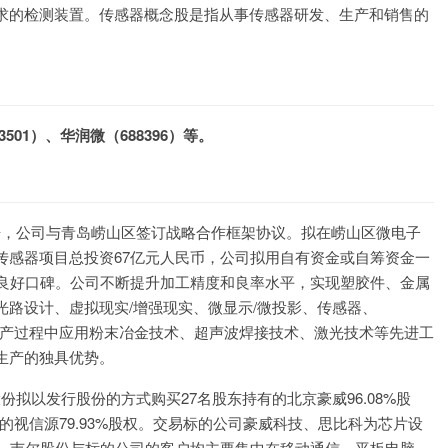
求的检测装置。传感器概念股是指从事传感器研发、生产和销售的
501）、华润微（688396）等。
发布公告，公司与青岛崂山区签订战略合作框架协议。拟在崂山区微电子
传感器项目总投资67亿元人民币，公司拟用自有资金或自筹资金一
着良好口碑。公司不断提升加工精度和良率水平，实现塑胶件、金属
路设计、虚拟现实/增强现实、微显示/微投影、传感器、
生产过程中应用粉末冶金技术、超声波焊接技术、激光技术等先进工
生产的独具优势。
尔股份拟以发行股份的方式购买27名股东持有的北京豪威96.08%股
有的视信源79.93%股权。交易标的公司豪威科技、思比科为芯片设
售，韦尔股份与标的公司的客户均主要集中在移动通信、平板电脑、