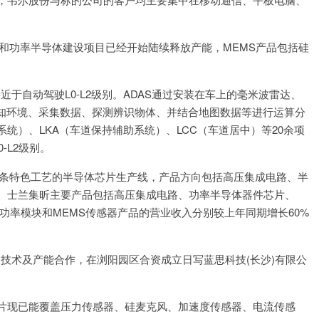
感器和功率半导体建设项目已经开始陆续释放产能，MEMS产品包括硅
S接近于自动驾驶L0-L2级别。ADAS通过安装在车上的毫米波雷达、
知环境、采集数据、探测辨识物体、并结合地图数据等进行运算分
系统）、LKA（车道保持辅助系统）、LCC（车道居中）等20余项
-L2级别。
是一条特色工艺的半导体芯片生产线，产品方向包括高压集成电路、半
景。士兰集昕主要产品包括高压集成电路、功率半导体器件芯片、
M智能功率模块和MEMS传感器产品的营业收入分别较上年同期增长60%
社开展技术及产能合作，在浏阳园区合资成立日写蓝思科技(长沙)有限公
IC芯片现已能覆盖压力传感器、硅麦克风、加速度传感器、电流传感