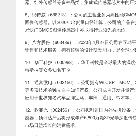
器、红外传感器等多种品类；集成式传感器芯片中的压
8、思特威（688213）：公司的主营业务为高性能C
图像传感器。以2020年出货量口径计算，公司的产品
局快门CMOS图像传感器中亦取得行业领先的地位。
9、八方股份（603489）：2020年4月27日公司
销售和技术服务，拥有较强的设计研发能力，是全球少
10、华工科技（000988）：华工科技是全球最大的
特斯拉等众多知名车企。
11、通富微电（002156）：公司拥有WLCSP、MCM、Si
等多项技术的独立自主知识产权。公司成功开发并量产汽
应用于世界知名汽车品牌宝马、丰田、通用、铃木等。
12、欧菲光（002456）：公司拟引进国内外先进设
感器，预计达产后将形成年产5,800万颗3D光学深度传感
市场日益增长的消费需求。