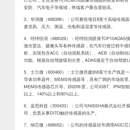
安防、汽车电子等领域，终端客户重合度较高。
3、华润微（688396）：公司募投项目8英寸高端传
麦克风、压力、测温、光电和温湿度等传感器。
4、经纬恒润（688326）：经纬恒润跻身TOP10ADA
激光雷达、摄像头等各种传感器，在汽车行驶过程中感
析，实现包含ACC（自动巡航系统）、AEB（自动制动
功能。根据自动驾驶级别分类，ADAS接近于自动驾驶L0
5、士兰微（600460）：士兰微所建的8英寸生产线
导体功率器件、MEMS传感器等，具有广阔的市场前
MEMS传感器芯片等。2020年度，公司IGBT、IP
以上、140%以上和90%以上。
6、蓝思科技（300433）：公司与NISSHA株式会
司，负责从事DITO触控传感器的生产。
7、纳芯微（688052）：公司的传感器信号调理AS