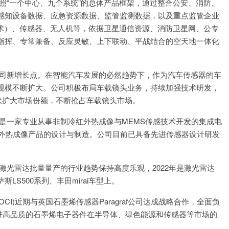
是按照“一个中心、九个系统”的总体产品框架，通过整合公安、消防、
感知设备数据、应急资源数据、监管监测数据，以及重点监管企业
技术）、传感器、无人机等，依据卫星通信资源、消防卫星网、公专
指挥、专常兼备、反应灵敏、上下联动、平战结合的空天地一体化
造公司新增长点。在智能汽车发展的必然趋势下，作为汽车传感器的车
规模不断扩大。公司积极布局车载镜头业务，持续加强技术研发，
续扩大市场份额，不断抢占车载镜头市场。
公司是一家专业从事非制冷红外热成像与MEMS传感技术开发的集成电
红外热成像产品的设计与制造。公司目前已具备先进传感器设计研发
载激光雷达批量量产的行业趋势保持高度乐观，2022年是激光雷达
S500系列、丰田mirai车型上。
OCI)近期与英国石墨烯传感器Paragraf公司达成战略合作，全面负
，推进高品质的石墨烯电子器件在半导体、绿色能源和传感器等市场的