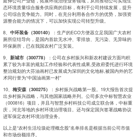
延伸公司产业链，拓展环境治理业务领域，从而推动公司实现生
态环境质量综合服务供应商的目标，有利于公司持续发展，提升
公司综合竞争能力。同时，在充分利用各合作方的优势，加强资
源整合能力的情况下，可以加快实现公司转型升级。
8、
中环装备（300140）
：生产的ECO方便器立足我国广大农村
厕所症结导向，是国内首款无水冲、零排放、无污染、无异味的
环保厕所，已在我国农村广泛安装。
9、
新城市（300778）
：公司在乡村振兴和新农村建设方面均积
累了较为丰富的规划工作经验和代表性成果,受政府委托进行环境
整治规划的大芬油画村已发展成为深圳的文化地标,被国内外的艺
术同行誉为“中国油画第一村”
10、
梅安森（300275）
：乡村振兴战略第一股。19大报告首次提
出乡村振兴战略，与其他国家战略并列。公司多次中标智慧农业
（000816）项目，并且与智慧乡村科技公司成立联合体，中标重
庆，河北等地的乡村环境治理项目。还与保定国兴签署战略协议
进军保定农村环境治理业务。
以上是“农村生活垃圾处理概念股”名单排名是根据当前公司市值
和市场份额排序。