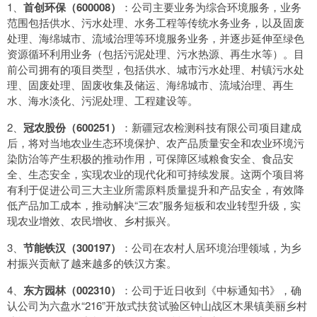
1、
首创环保（600008）
：公司主要业务为综合环境服务，业务
范围包括供水、污水处理、水务工程等传统水务业务，以及固废
处理、海绵城市、流域治理等环境服务业务，并逐步延伸至绿色
资源循环利用业务（包括污泥处理、污水热源、再生水等）。目
前公司拥有的项目类型，包括供水、城市污水处理、村镇污水处
理、固废处理、固废收集及储运、海绵城市、流域治理、再生
水、海水淡化、污泥处理、工程建设等。
2、
冠农股份（600251）
：新疆冠农检测科技有限公司项目建成
后，将对当地农业生态环境保护、农产品质量安全和农业环境污
染防治等产生积极的推动作用，可保障区域粮食安全、食品安
全、生态安全，实现农业的现代化和可持续发展。这两个项目将
有利于促进公司三大主业所需原料质量提升和产品安全，有效降
低产品加工成本，推动解决“三农”服务短板和农业转型升级，实
现农业增效、农民增收、乡村振兴。
3、
节能铁汉（300197）
：公司在农村人居环境治理领域，为乡
村振兴贡献了越来越多的铁汉方案。
4、
东方园林（002310）
：公司于近日收到《中标通知书》，确
认公司为六盘水“216”开放式扶贫试验区钟山战区木果镇美丽乡村