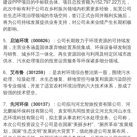
建设PPP项目的中标联合体。项目总投资额为152,797.22万元，
此次中标有利于公司在乡村振兴领域内积累更多经验，拓宽公司
在生态环境治理领域的市场空间，签订正式合同并顺利实施后，
将为公司持续发展提供业务支持，对公司未来业绩产生长期积极
的影响。
5、
启迪环境（000826）
：公司长期致力于环境资源的可持续发
展，主营业务涵盖固体废弃物处置系统集成、环保设备研发制造
与销售、城乡环卫一体化、再生资源回收与利用及特定区域市政
供水、污水处理项目的投资运营服务等环保诸多细分领域。
6、
艾布鲁（301259）
：是农村环境综合整治第一股，围绕污水
处理、垃圾处理、水生态修复、耕地管控与修复和面源污染防控
等专业领域，开发了适宜农村环境治理的六大技术体系，形成了
较强的技术壁垒。
7、
先河环保（300137）
：公司拟与河北智旅投资有限公司、河
北鹏瑜环保科技有限公司、袁安明共同投资设立河北先河山水生
态环境科技有限公司，拟主要从事农村污水处理业务。公司称，
本次公司投资设立子公司是在国家“美丽乡村”、“厕所革命”发展规
划，国家“生态文明”发展的大背景下，借此推进公司发展布局，