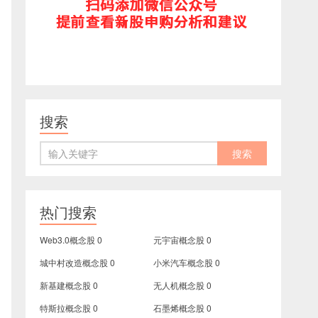
搜索
热门搜索
Web3.0概念股
0
元宇宙概念股
0
城中村改造概念股
0
小米汽车概念股
0
新基建概念股
0
无人机概念股
0
特斯拉概念股
0
石墨烯概念股
0