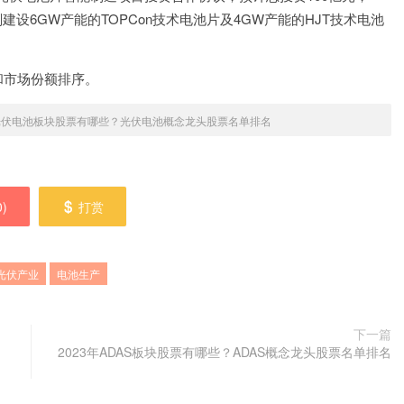
建设6GW产能的TOPCon技术电池片及4GW产能的HJT技术电池
和市场份额排序。
年光伏电池板块股票有哪些？光伏电池概念龙头股票名单排名
0
)
打赏
光伏产业
电池生产
下一篇
名
2023年ADAS板块股票有哪些？ADAS概念龙头股票名单排名