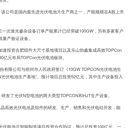
，该公司是国内最先进光伏电池片生产商之一，产能规模在A股上市
SE一次激光掺杂设备订单产能累计已经突破100GW，另有多家客户
线量产验证设备。
决定加速投资合肥组件大尺寸基地项目以及乐山协鑫集成高效TOPCon
0亿元布局TOPCon光伏电池板块。
份有限公司与梧州市人民政府签订《10GW TOPCON光伏电池生
ON光伏电池生产基地”。预计项目总投资52亿元，其中生产设备投入
研发了光伏N型电池的两大类型TOPCON和HJT生产设备。
单晶高效光伏电池及组件的研发、生产、销售和光伏电站开发，能
源光伏电池片智能制造项目投资合作协议，预计总投资100亿元，一