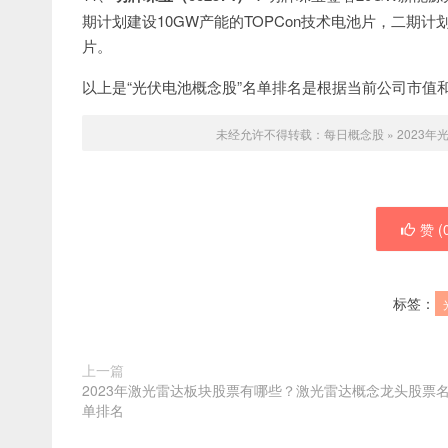
期计划建设10GW产能的TOPCon技术电池片，二期计划
片。
以上是“光伏电池概念股”名单排名是根据当前公司市值
未经允许不得转载：
每日概念股
»
2023
赞 (
标签：
上一篇
2023年激光雷达板块股票有哪些？激光雷达概念龙头股票
单排名