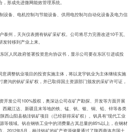
合，形成先进微网能效管理系统。
制设备、电机控制与节能设备、供用电控制与自动化设备及电力信
户泰州，天兴仪表拥有钒矿采矿权。公司将尽力完善改进10千瓦、
研发转移到产业上来。
花市东区人民政府签署投资意向协议书，显示公司要在东区引进或投
大会同意调整钒业项目的投资实施主体，将以龙宇钒业为主体继续实施
县打磨沟的钒矿采矿权，并已取得国土资源部门颁发的采矿许可证，
资开发公司100%股权，奥深达公司在矿产勘探、开发等方面开展
、西藏江达、新疆且末等地的铁、锰、钒、银、铜、铅、锌等各类
的陕西山阳县杨洼钒矿项目（已经获得采矿权）。钒具有“现代工业
源等领域。钒在钢铁工业中的消费量占其总量的85%以上，在钢材
。2012年5月，杨洼钒矿的矿产资源储量通过了陕西商洛市国土