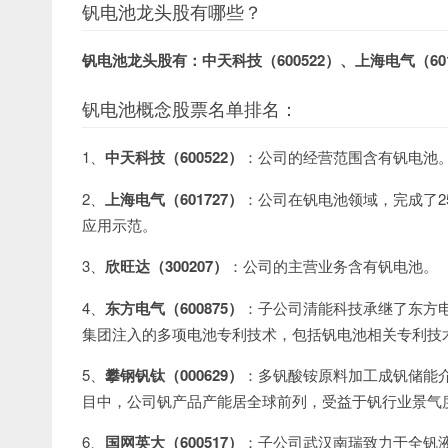
钒电池龙头股有哪些？
钒电池龙头股有：中天科技（600522）、上海电气（601
钒电池概念股票名单排名：
1、
中天科技（600522）
：公司的经营范围含有钒电池
2、
上海电气（601727）
：公司在钒电池领域，完成了2
应用示范。
3、
欣旺达（300207）
：公司的主营业务含有钒电池。
4、
东方电气（600875）
：子公司清能科技承继了东方电
集团注入的多项电池专利技术，包括钒电池相关专利技
5、
攀钢钒钛（000629）
：多钒酸铵原料加工成钒储能介
目中，公司钒产品产能居全球前列，受益于钒行业景气
6、
国网英大（600517）
：子公司武汉南瑞致力于全钒