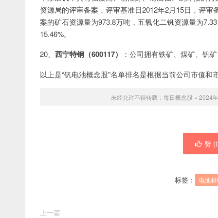
资源局的评审备案，评审基准日2012年2月15日，评审
案的矿石资源量为973.8万吨，五氧化二钒资源量为7.3
15.46%。
20、
西宁特钢（600117）
：公司拥有铁矿、煤矿、钒矿、
以上是“钒电池概念股”名单排名是根据当前公司市值和
未经允许不得转载：
每日概念股
»
202
赞 (
标签：
电池材
上一篇