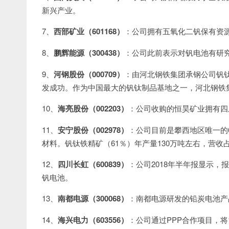
新兴产业。
7、
西部矿业（601168）
：公司拥有五氧化二钒保有资源储
8、
鹏辉能源（300438）
：公司此前表示对钒电池有研
9、
河钢股份（000709）
：由河北钢铁集团承钢公司钒
发成功。作为中国最大的钒钛制品基地之一，河北钢铁
10、
海亮股份（002203）
：公司收购的恒昊矿业拥有四
11、
安宁股份（002978）
：公司目前是攀西地区唯一的
材料。钒钛铁精矿（61％）年产量130万吨左右，营收
12、
四川长虹（600839）
：公司2018年半年报显示
钒电池。
13、
南都电源（300068）
：南都电源研发的铅炭电池产
14、
海兴电力（603556）
：公司通过PPP合作项目，