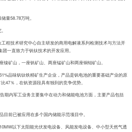
量58.78万吨。
究。
钛工程技术研究中心自主研发的商用电解液系列检测技术与方法开
集团一直致力于钒钛技术的开发应用。
座镍矿山，一座钒矿山、两座锰矿山和两座铜钼矿山。
61%品味钒钛铁精矿生产企业，产品是钒电池的重要基础产业的原
占比47％，在钒资源段具有独到的竞争优势。
，报告期内军工业务主要集中在动力和储能电池方面，主要产品包括
品目前已被应用在多个国内储能示范项目中。
将10MW以下太阳能光伏发电设备、风能发电设备、中小型天然气透