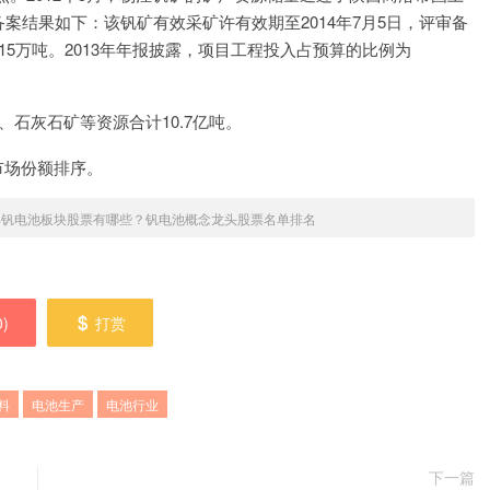
备案结果如下：该钒矿有效采矿许有效期至2014年7月5日，评审备
315万吨。2013年年报披露，项目工程投入占预算的比例为
石灰石矿等资源合计10.7亿吨。
市场份额排序。
4年钒电池板块股票有哪些？钒电池概念龙头股票名单排名
0
)
打赏
料
电池生产
电池行业
下一篇