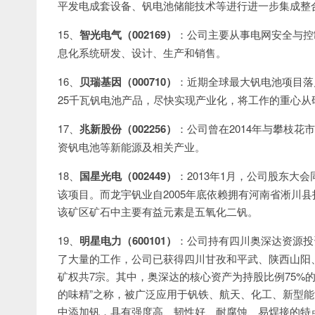
平发电成套设备、钒电池储能技术等进行进一步集成整
15、
智光电气（002169）
：公司主要从事电网安全与控
息化系统研发、设计、生产和销售。
16、
贝瑞基因（000710）
：近期全球最大钒电池项目落
25千瓦钒电池产品，尽快实现产业化，将工作的重心从
17、
兆新股份（002256）
：公司曾在2014年与攀枝
资钒电池等新能源及相关产业。
18、
国星光电（002449）
：2013年1月，公司股东
该项目。而龙宇钒业自2005年底依赖拥有河南省淅川
该矿区矿石中主要有益元素是五氧化二钒。
19、
明星电力（600101）
：公司持有四川奥深达资源投
了大量的工作，公司已获得四川甘孜和平武、陕西山阳
矿权共7宗。其中，奥深达的核心资产为持股比例75%
的味精”之称，被广泛应用于钒铁、航天、化工、新型能
中添加钒，具有强度高、韧性好、耐腐蚀、易焊接的特点