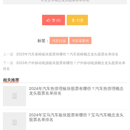
赞 (
0
)
打赏
标签：
汽车行业
汽车零部件
上一篇
2023年汽车座椅板块股票有哪些？汽车座椅概念龙头股票名单排名
下一篇
2023年户外移动电源板块股票有哪些？户外移动电源概念龙头股票名单
排名
相关推荐
2024年汽车热管理板块股票有哪些？汽车热管理概念
龙头股票名单排名
2024年宝马汽车板块股票有哪些？宝马汽车概念龙头
股票名单排名