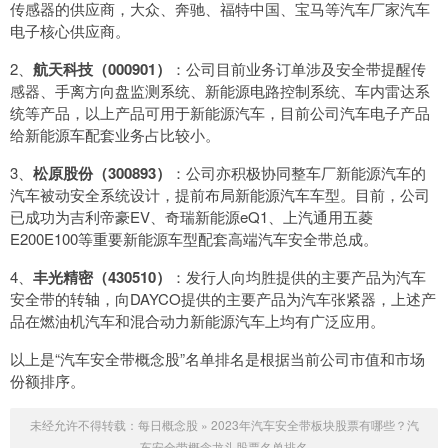
传感器的供应商，大众、奔驰、福特中国、宝马等汽车厂家汽车
电子核心供应商。
2、
航天科技（000901）
：公司目前业务订单涉及安全带提醒传
感器、手离方向盘监测系统、新能源电路控制系统、车内雷达系
统等产品，以上产品可用于新能源汽车，目前公司汽车电子产品
给新能源车配套业务占比较小。
3、
松原股份（300893）
：公司亦积极协同整车厂新能源汽车的
汽车被动安全系统设计，提前布局新能源汽车车型。目前，公司
已成功为吉利帝豪EV、奇瑞新能源eQ1、上汽通用五菱
E200E100等重要新能源车型配套高端汽车安全带总成。
4、
丰光精密（430510）
：发行人向均胜提供的主要产品为汽车
安全带的转轴，向DAYCO提供的主要产品为汽车张紧器，上述产
品在燃油机汽车和混合动力新能源汽车上均有广泛应用。
以上是“汽车安全带概念股”名单排名是根据当前公司市值和市场
份额排序。
未经允许不得转载：
每日概念股
»
2023年汽车安全带板块股票有哪些？汽
车安全带概念龙头股票名单排名