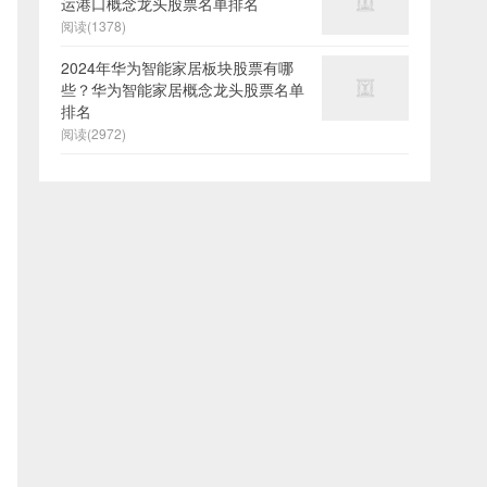
运港口概念龙头股票名单排名
阅读(1378)
2024年华为智能家居板块股票有哪
些？华为智能家居概念龙头股票名单
排名
阅读(2972)