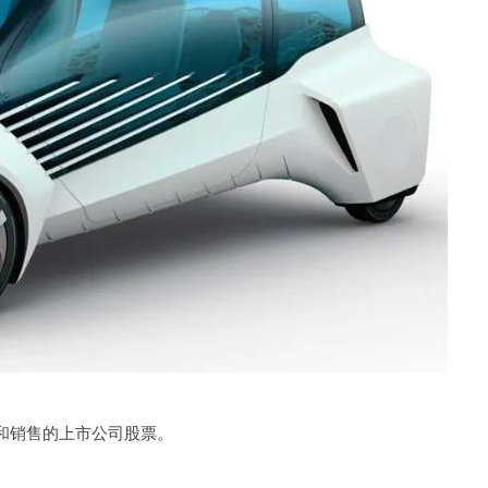
和销售的上市公司股票。