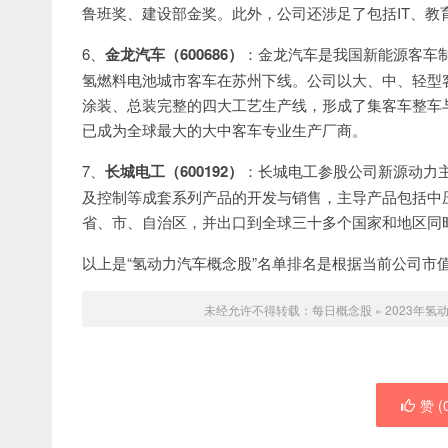
鲁班奖、建设部金奖。此外，公司还涉足了包括IT、教
6、
金龙汽车（600686）
：金龙汽车是我国新能源客车
氢燃料电池城市客车在苏州下线。公司以大、中、轻型
涂装、总装完整的四大工艺生产线，形成了集客车整车
已成为全球最大的大中客车专业生产厂商。
7、
长城电工（600192）
：长城电工参股公司新源动力
及控制等成套系列产品的开发与销售，主导产品包括中
省、市、自治区，并出口到全球三十多个国家和地区同
以上是“氢动力汽车概念股”名单排名是根据当前公司市
未经允许不得转载：
每日概念股
»
2023年
赞 (