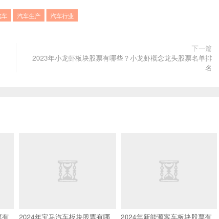
汽车
汽车生产
汽车行业
下一篇
名
2023年小龙虾板块股票有哪些？小龙虾概念龙头股票名单排
名
票有
2024年宝马汽车板块股票有哪
2024年新能源客车板块股票有