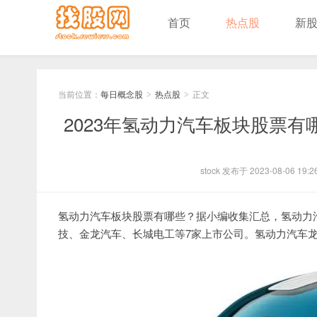
首页
热点股
新
当前位置：
每日概念股
热点股
正文
>
>
2023年氢动力汽车板块股票
stock 发布于 2023-08-06 19:2
氢动力汽车板块股票有哪些？据小编收集汇总，氢动力
技、金龙汽车、长城电工等7家上市公司。氢动力汽车