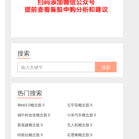
搜索
热门搜索
Web3.0概念股
0
元宇宙概念股
0
城中村改造概念股
0
小米汽车概念股
0
新基建概念股
0
无人机概念股
0
特斯拉概念股
0
石墨烯概念股
0