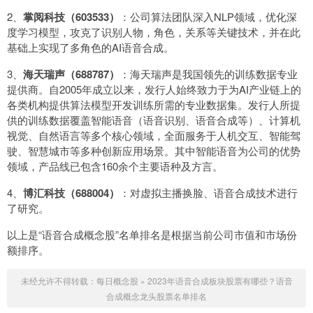
2、
掌阅科技（603533）
：公司算法团队深入NLP领域，优化深
度学习模型，攻克了识别人物，角色，关系等关键技术，并在此
基础上实现了多角色的AI语音合成。
3、
海天瑞声（688787）
：海天瑞声是我国领先的训练数据专业
提供商。自2005年成立以来，发行人始终致力于为AI产业链上的
各类机构提供算法模型开发训练所需的专业数据集。发行人所提
供的训练数据覆盖智能语音（语音识别、语音合成等）、计算机
视觉、自然语言等多个核心领域，全面服务于人机交互、智能驾
驶、智慧城市等多种创新应用场景。其中智能语音为公司的优势
领域，产品线已包含160余个主要语种及方言。
4、
博汇科技（688004）
：对虚拟主播换脸、语音合成技术进行
了研究。
以上是“语音合成概念股”名单排名是根据当前公司市值和市场份
额排序。
未经允许不得转载：
每日概念股
»
2023年语音合成板块股票有哪些？语音
合成概念龙头股票名单排名