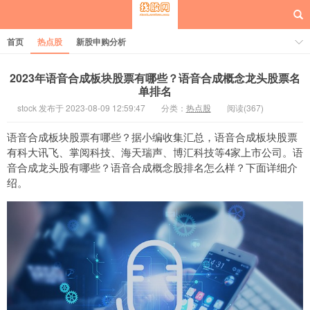
首页
热点股
新股申购分析
2023年语音合成板块股票有哪些？语音合成概念龙头股票名
单排名
stock 发布于 2023-08-09 12:59:47
分类：
热点股
阅读(367)
每日概念股
语音合成板块股票有哪些？据小编收集汇总，语音合成板块股票
有科大讯飞、掌阅科技、海天瑞声、博汇科技等4家上市公司。语
音合成龙头股有哪些？语音合成概念股排名怎么样？下面详细介
绍。