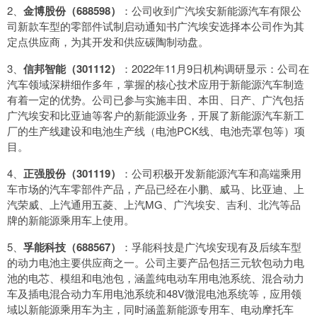
2、
金博股份（688598）
：公司收到广汽埃安新能源汽车有限公
司新款车型的零部件试制启动通知书广汽埃安选择本公司作为其
定点供应商，为其开发和供应碳陶制动盘。
3、
信邦智能（301112）
：2022年11月9日机构调研显示：公司在
汽车领域深耕细作多年，掌握的核心技术应用于新能源汽车制造
有着一定的优势。公司已参与实施丰田、本田、日产、广汽包括
广汽埃安和比亚迪等客户的新能源业务，开展了新能源汽车新工
厂的生产线建设和电池生产线（电池PCK线、电池壳罩包等）项
目。
4、
正强股份（301119）
：公司积极开发新能源汽车和高端乘用
车市场的汽车零部件产品，产品已经在小鹏、威马、比亚迪、上
汽荣威、上汽通用五菱、上汽MG、广汽埃安、吉利、北汽等品
牌的新能源乘用车上使用。
5、
孚能科技（688567）
：孚能科技是广汽埃安现有及后续车型
的动力电池主要供应商之一。公司主要产品包括三元软包动力电
池的电芯、模组和电池包，涵盖纯电动车用电池系统、混合动力
车及插电混合动力车用电池系统和48V微混电池系统等，应用领
域以新能源乘用车为主，同时涵盖新能源专用车、电动摩托车