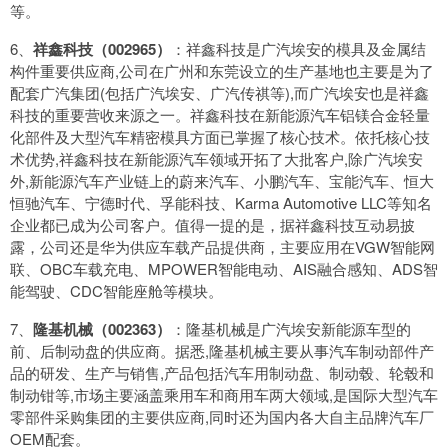
等。
6、
祥鑫科技（002965）
：祥鑫科技是广汽埃安的模具及金属结
构件重要供应商,公司在广州和东莞设立的生产基地也主要是为了
配套广汽集团(包括广汽埃安、广汽传祺等),而广汽埃安也是祥鑫
科技的重要营收来源之一。祥鑫科技在新能源汽车铝镁合金轻量
化部件及大型汽车精密模具方面已掌握了核心技术。依托核心技
术优势,祥鑫科技在新能源汽车领域开拓了大批客户,除广汽埃安
外,新能源汽车产业链上的蔚来汽车、小鹏汽车、宝能汽车、恒大
恒驰汽车、宁德时代、孚能科技、Karma Automotive LLC等知名
企业都已成为公司客户。值得一提的是，据祥鑫科技互动易披
露，公司还是华为供应车载产品提供商，主要应用在VGW智能网
联、OBC车载充电、MPOWER智能电动、AIS融合感知、ADS智
能驾驶、CDC智能座舱等模块。
7、
隆基机械（002363）
：隆基机械是广汽埃安新能源车型的
前、后制动盘的供应商。据悉,隆基机械主要从事汽车制动部件产
品的研发、生产与销售,产品包括汽车用制动盘、制动毂、轮毂和
制动钳等,市场主要涵盖乘用车和商用车两大领域,是国际大型汽车
零部件采购集团的主要供应商,同时还为国内各大自主品牌汽车厂
OEM配套。