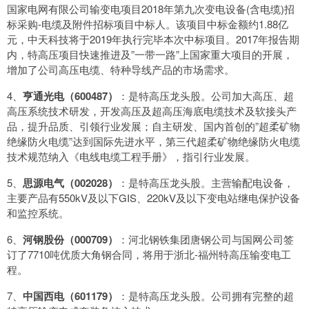
国家电网有限公司输变电项目2018年第九次变电设备(含电缆)招
标采购-电缆及附件招标项目中标人。该项目中标金额约1.88亿
元，中天科技将于2019年执行完毕本次中标项目。2017年报告期
内，特高压项目快速推进及”一带一路”上国家重大项目的开展，
增加了公司高压电缆、特种导线产品的市场需求。
4、
亨通光电（600487）
：是特高压龙头股。公司加大高压、超
高压系统技术研发，开发高压及超高压海底电缆技术及软接头产
品，提升品质、引领行业发展；自主研发、国内首创的”超柔矿物
绝缘防火电缆”达到国际先进水平，第三代超柔矿物绝缘防火电缆
技术规范纳入《电线电缆工程手册》，指引行业发展。
5、
思源电气（002028）
：是特高压龙头股。主营输配电设备，
主要产品有550kV及以下GIS、220kV及以下变电站继电保护设备
和监控系统。
6、
河钢股份（000709）
：河北钢铁集团唐钢公司与国网公司签
订了7710吨优质大角钢合同，将用于浙北-福州特高压输变电工
程。
7、
中国西电（601179）
：是特高压龙头股。公司拥有完整的超