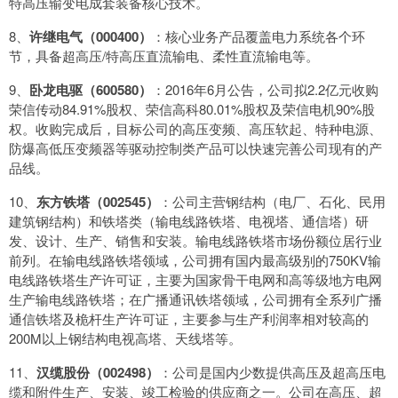
特高压输变电成套装备核心技术。
8、
许继电气（000400）
：核心业务产品覆盖电力系统各个环
节，具备超高压/特高压直流输电、柔性直流输电等。
9、
卧龙电驱（600580）
：2016年6月公告，公司拟2.2亿元收购
荣信传动84.91%股权、荣信高科80.01%股权及荣信电机90%股
权。收购完成后，目标公司的高压变频、高压软起、特种电源、
防爆高低压变频器等驱动控制类产品可以快速完善公司现有的产
品线。
10、
东方铁塔（002545）
：公司主营钢结构（电厂、石化、民用
建筑钢结构）和铁塔类（输电线路铁塔、电视塔、通信塔）研
发、设计、生产、销售和安装。输电线路铁塔市场份额位居行业
前列。在输电线路铁塔领域，公司拥有国内最高级别的750KV输
电线路铁塔生产许可证，主要为国家骨干电网和高等级地方电网
生产输电线路铁塔；在广播通讯铁塔领域，公司拥有全系列广播
通信铁塔及桅杆生产许可证，主要参与生产利润率相对较高的
200M以上钢结构电视高塔、天线塔等。
11、
汉缆股份（002498）
：公司是国内少数提供高压及超高压电
缆和附件生产、安装、竣工检验的供应商之一。公司在高压、超