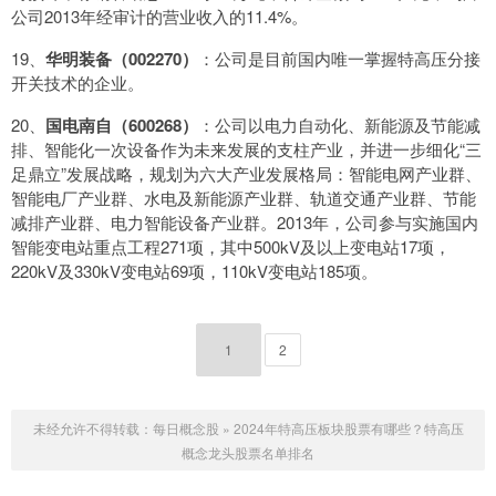
公司2013年经审计的营业收入的11.4%。
19、
华明装备（002270）
：公司是目前国内唯一掌握特高压分接
开关技术的企业。
20、
国电南自（600268）
：公司以电力自动化、新能源及节能减
排、智能化一次设备作为未来发展的支柱产业，并进一步细化“三
足鼎立”发展战略，规划为六大产业发展格局：智能电网产业群、
智能电厂产业群、水电及新能源产业群、轨道交通产业群、节能
减排产业群、电力智能设备产业群。2013年，公司参与实施国内
智能变电站重点工程271项，其中500kV及以上变电站17项，
220kV及330kV变电站69项，110kV变电站185项。
1
2
未经允许不得转载：
每日概念股
»
2024年特高压板块股票有哪些？特高压
概念龙头股票名单排名