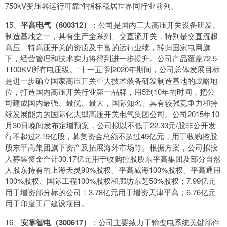
750kV变压器运行可靠性指标稳居世界同行业前列。
15、
平高电气（600312）
：公司是国内三大高压开关设备研发、
制造基地之一，具有生产全系列、交直流开关，特别是交直流超
高压、特高压开关的资质及丰富的运行业绩，转归国家电网旗
下，经营管理和技术实力将得到进一步提升。公司产品覆盖72.5-
1100KV所有电压级。“十一五”到2020年期间，公司总体发展目标
是进一步确立国家高压开关重大技术装备研发制造基地的战略地
位，打造国内高压开关行业第一品牌，用5到10年的时间，把公
司建成国内最强、最优、最大，国际知名、具有较强竞争力和持
续发展能力的国际化大型高压开关电气集团公司。公司2015年10
月30日晚间发布定增预案，公司拟以不低于22.33元/股非公开发
行不超过2.19亿股，募集资金总额不超过49亿元，用于收购控股
股东平高集团旗下资产及拓展海外市场等。根据方案，公司拟投
入募集资金合计30.17亿元用于收购控股股东平高集团及部分自然
人股东持有的上海天灵90%股权、平高威海100%股权、平高通用
100%股权、国际工程100%股权和廊坊东芝50%股权；7.99亿元
用于增资部分标的公司；3.78亿元用于增资天津平高；6.76亿元
用于印度工厂建设项目。
16、
安靠智电（300617）
：公司主要致力于输变电系统关键部件