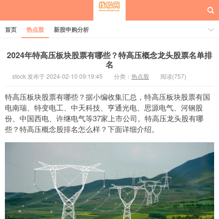
首页
热点股
新股申购分析
2024年特高压板块股票有哪些？特高压概念龙头股票名单排
名
stock 发布于 2024-02-10 09:19:45
分类：
热点股
阅读(757)
每日概念股
特高压板块股票有哪些？据小编收集汇总，特高压板块股票有国
电南瑞、特变电工、中天科技、亨通光电、思源电气、河钢股
份、中国西电、许继电气等37家上市公司。特高压龙头股有哪
些？特高压概念股排名怎么样？下面详细介绍。