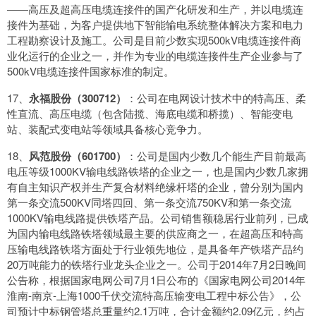
——高压及超高压电缆连接件的国产化研发和生产，并以电缆连
接件为基础，为客户提供地下智能输电系统整体解决方案和电力
工程勘察设计及施工。公司是目前少数实现500kV电缆连接件商
业化运行的企业之一，并作为专业的电缆连接件生产企业参与了
500kV电缆连接件国家标准的制定。
17、
永福股份（300712）
：公司在电网设计技术中的特高压、柔
性直流、高压电缆（包含陆揽、海底电缆和桥揽）、智能变电
站、装配式变电站等领域具备核心竞争力。
18、
风范股份（601700）
：公司是国内少数几个能生产目前最高
电压等级1000KV输电线路铁塔的企业之一，也是国内少数几家拥
有自主知识产权并生产复合材料绝缘杆塔的企业，曾分别为国内
第一条交流500KV同塔四回、第一条交流750KV和第一条交流
1000KV输电线路提供铁塔产品。公司销售额稳居行业前列，已成
为国内输电线路铁塔领域最主要的供应商之一，在超高压和特高
压输电线路铁塔方面处于行业领先地位，是具备年产铁塔产品约
20万吨能力的铁塔行业龙头企业之一。公司于2014年7月2日晚间
公告称，根据国家电网公司7月1日公布的《国家电网公司2014年
淮南-南京-上海1000千伏交流特高压输变电工程中标公告》，公
司预计中标钢管塔总重量约2.1万吨，合计金额约2.09亿元，约占