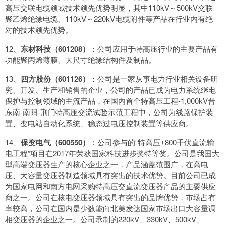
高压交联电缆领域技术领先优势明显，其中110kV～500kV交联
聚乙烯绝缘电缆、110kV～220kV电缆附件等产品在行业内有绝
对的技术领先优势。
12、
东材科技（601208）
：公司应用于特高压行业的主要产品有
功能聚丙烯薄膜、大尺寸绝缘结构件及制品。
13、
四方股份（601126）
：公司是一家从事电力行业相关设备研
究、开发、生产和销售的企业，公司的产品已成为电力系统继电
保护与控制领域的主流产品，在国内首个特高压工程-1,000kV晋
东南-南阳-荆门特高压交流试验示范工程中，公司为线路保护装
置、变电站自动化系统、稳态过电压控制装置等供应商。
14、
保变电气（600550）
：公司参与的“特高压±800千伏直流输
电工程”项目在2017年荣获国家科技进步奖特等奖。公司是我国大
型高端变压器生产的核心企业之一，产品涵盖范围广，在高电
压、大容量变压器制造领域具有突出的技术优势。目前公司已成
为国家电网和南方电网采购特高压交直流变压器产品的主要供应
商之一。公司在核电变压器领域具有突出的品牌优势，市场占有
率较高，公司在国内是少数能向北美发达国家市场出口大容量调
相变压器的企业之一。公司承制的220kV、330kV、500kV、