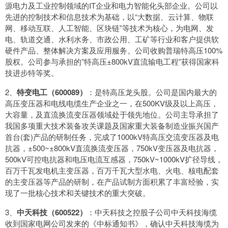
源电力及工业控制领域的IT企业和电力智能化头部企业。公司以
先进的控制技术和信息技术为基础，以“大数据、云计算、物联
网、移动互联、人工智能、区块链”等技术为核心，为电网、发
电、轨道交通、水利水务、市政公用、工矿等行业和客户提供软
硬件产品、整体解决方案及应用服务。公司收购普瑞特高压100%
股权。公司参与承担的”特高压±800kV直流输电工程”获得国家科
技进步特等奖。
2、
特变电工（600089）
：是特高压龙头股。公司是国内最大的
高压变压器和电线电缆生产企业之一，在500KV级及以上高压，
大容量，及直流换流变压器领域处于领先地位。公司主导承担了
我国多项重大技术装备攻关课题及国家重大装备制造业振兴国产
首台(套)产品的研制任务，完成了1000kV特高压交流变压器及电
抗器，±500~±800kV直流换流变压器，750kV变压器及电抗器，
500kV可控电抗器和电压电流互感器，750kV~1000kV扩径导线，
百万千瓦发电机主变压器，百万千瓦大型水电、火电、核电配套
的主变压器等产品的研制，在产品试制方面积累了丰富经验，实
现了一批核心技术和关键技术的重大突破。
3、
中天科技（600522）
：中天科技之控股子公司中天科技海缆
收到国家电网公司发来的《中标通知书》，确认中天科技海缆为