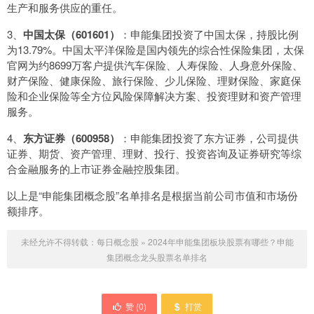
生产和服务供应的重任。
3、
中国太保（601601）
：申能集团投资了中国太保，持股比例
为13.79%。中国太平洋保险是国内领先的综合性保险集团，太保
官网为约8699万客户提供汽车保险、人寿保险、人身意外保险、
财产保险、健康保险、旅行保险、少儿保险、理财保险、家庭保
险和企业保险等全方位风险保障解决方案、投资理财和资产管理
服务。
4、
东方证券（600958）
：申能集团投资了东方证券，公司提供
证券、期货、资产管理、理财、投行、投资咨询及证券研究等综
合金融服务的上市证券金融控股集团。
以上是“申能集团概念股”名单排名是根据当前公司市值和市场份
额排序。
未经允许不得转载：
每日概念股
»
2024年申能集团板块股票有哪些？申能
集团概念龙头股票名单排名
赞 (
0
)
打赏