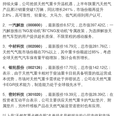
持续火爆，公司抢抓天然气重卡升温机遇，上半年陕重汽天然气
产品累计销量突破1万辆，同比增长241%，市场份额再提升
2.8%，高可靠性、轻量化、大马力、低气耗得到用户认可。
2、
一汽解放（000800）
，最新股价8.57元，总市值397.42亿：一
汽解放推出“NG发动机”和“CNG发动机”专属政策，为选择解放天
然气车型的用户提供超长质保、不限里程的感动服务。
3、
中材科技（002080）
，最新股价16.79元，总市值281.76亿：
天然气气瓶市场份额在70%以上，其中重卡份额超过85%，考虑
全球天然气汽车保有量平稳增加，预计会有所增长。
4、
银轮股份（002126）
，最新股价17.70元，总市值142.12亿：
表示，由于天然气重卡相对于柴油重卡目前具备明显的低运营成
本优势，市场对天然气重卡需求处于井喷状态，公司在天然气重
卡EGR技术能力，制造能力处于全球领先水平。
5、
密封科技（301020）
，最新股价19.39元，总市值28.39亿：在
投资者互动平台表示，公司主要供应天然气重卡的气缸垫片、附
属垫片，另外纤维板产品在天然气输送管道密封也有应用。
以上是“天然气重卡概念股”名单排名是根据当前公司市值和市场