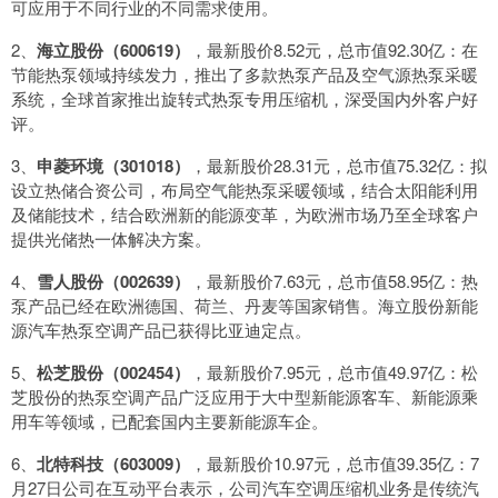
可应用于不同行业的不同需求使用。
2、
海立股份（600619）
，最新股价8.52元，总市值92.30亿：在
节能热泵领域持续发力，推出了多款热泵产品及空气源热泵采暖
系统，全球首家推出旋转式热泵专用压缩机，深受国内外客户好
评。
3、
申菱环境（301018）
，最新股价28.31元，总市值75.32亿：拟
设立热储合资公司，布局空气能热泵采暖领域，结合太阳能利用
及储能技术，结合欧洲新的能源变革，为欧洲市场乃至全球客户
提供光储热一体解决方案。
4、
雪人股份（002639）
，最新股价7.63元，总市值58.95亿：热
泵产品已经在欧洲德国、荷兰、丹麦等国家销售。海立股份新能
源汽车热泵空调产品已获得比亚迪定点。
5、
松芝股份（002454）
，最新股价7.95元，总市值49.97亿：松
芝股份的热泵空调产品广泛应用于大中型新能源客车、新能源乘
用车等领域，已配套国内主要新能源车企。
6、
北特科技（603009）
，最新股价10.97元，总市值39.35亿：7
月27日公司在互动平台表示，公司汽车空调压缩机业务是传统汽