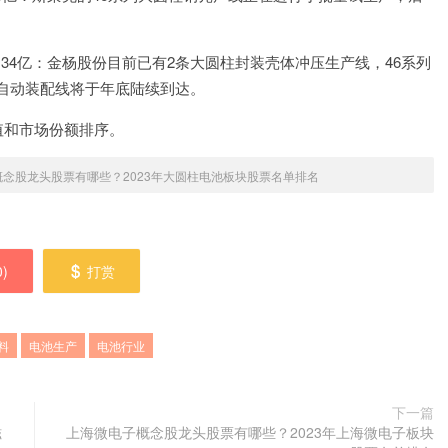
40.34亿：金杨股份目前已有2条大圆柱封装壳体冲压生产线，46系列
全自动装配线将于年底陆续到达。
值和市场份额排序。
念股龙头股票有哪些？2023年大圆柱电池板块股票名单排名
0
)
打赏
料
电池生产
电池行业
下一篇
磁
上海微电子概念股龙头股票有哪些？2023年上海微电子板块