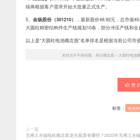
续将根据客户需求开始大批量正式生产。
5、
金杨股份（301210）
，最新股价48.92元，总市值
大圆柱精密结构件生产线规划10条，部分冲压产线和
以上是“大圆柱电池概念股”名单排名是根据当前公司市
未经允许不得转载：
每日概念股
»
大圆柱电池概
赞 (
标签：
电池材
上一篇
无稀土永磁电机概念股龙头股票有哪些？2023年无稀土永