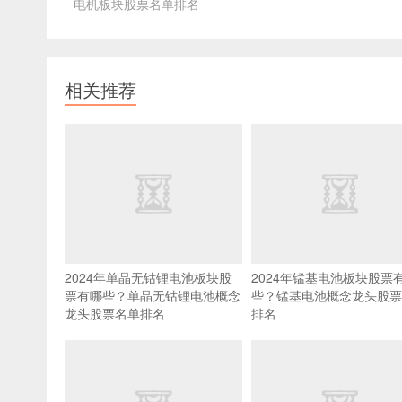
电机板块股票名单排名
相关推荐
2024年单晶无钴锂电池板块股
2024年锰基电池板块股票
票有哪些？单晶无钴锂电池概念
些？锰基电池概念龙头股票
龙头股票名单排名
排名