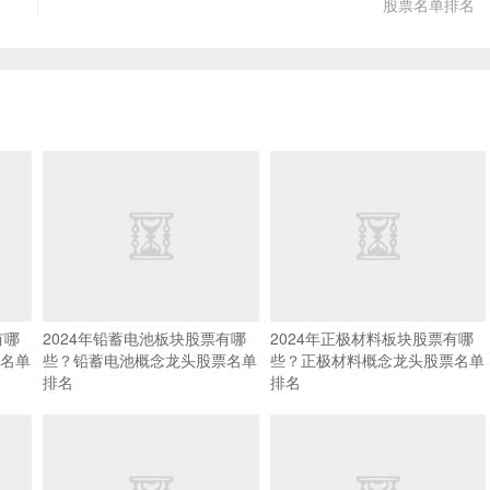
股票名单排名
有哪
2024年铅蓄电池板块股票有哪
2024年正极材料板块股票有哪
名单
些？铅蓄电池概念龙头股票名单
些？正极材料概念龙头股票名单
排名
排名