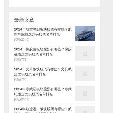
最新文章
2024年航空母舰板块股票有哪些？航
空母舰概念龙头股票名单排名
阅读(2340)
2024年橡胶磁板块股票有哪些？橡胶
磁概念龙头股票名单排名
阅读(772)
2024年文具板块股票有哪些？文具概
念龙头股票名单排名
阅读(765)
2024年寒武纪板块股票有哪些？寒武
纪概念龙头股票名单排名
阅读(2062)
2024年航运港口板块股票有哪些？航