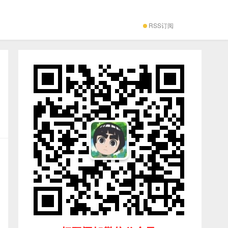
RSS订阅