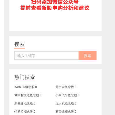
搜索
热门搜索
Web3.0概念股
0
元宇宙概念股
0
城中村改造概念股
0
小米汽车概念股
0
新基建概念股
0
无人机概念股
0
特斯拉概念股
0
石墨烯概念股
0