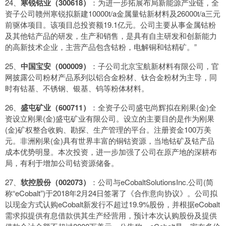
24、
寒锐钴业（300618）
：为进一步拓展布局新能源产业链，全
资子公司赣州寒锐拟新建10000t/a金属量钴新材料及26000t/a三元
前驱体项目。该项目总投资额19.1亿元。公司主要从事金属钴粉
及其他钴产品的研发，生产和销售，是具有自主研发和创新能力
的高新技术企业，主营产品包含钴粉，电解铜和钴精矿。”
25、
中国宝安（000009）
：子公司北京宝航新材料有限公司，官
网披露公司粉材产品系列以铝合金粉材、钛合金粉材为主导，同
时有钴基、不锈钢、银基、钨等粉体材料。
26、
盛屯矿业（600711）
：全资子公司盛屯尚辉拟在刚果(金)全
资设立刚果(金)盛屯矿业有限公司。设立的主要目的是作为刚果
(金)矿权整合收购、勘探、生产管理的平台。注册资金100万美
元。非洲刚果(金)具有世界丰富的铜钴资源，当地钴矿及钴产品
成本优势明显。本次投资，进一步加强了公司在原产地的深耕布
局，有利于增加公司钴资源储备。
27、
软控股份（002073）
：公司与eCobaltSolutionsInc.公司(简
称“eCobalt”)于2018年2月24日签署了《合作意向协议》。公司拟
以现金方式认购eCobalt新发行不超过19.9%股份，并根据eCobalt
需求拟提供有息借款供其生产经营用，预计本次认购股份及提供