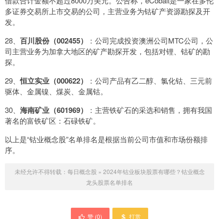
借款合计金额不超过8000万美元。公告称，eCobalt是一家在多伦
多证券交易所上市交易的公司，主营业务为钴矿产资源勘探及开
发。
28、
百川股份（002455）
：公司完成投资澳洲公司MTC公司，公
司主营业务为加拿大地区的矿产勘探开发，包括对锂、钴矿的勘
探。
29、
恒立实业（000622）
：公司产品有乙二醇、氯化钴、三元前
驱体、金属镍、煤炭、金属钴。
30、
海南矿业（601969）
：主营铁矿石的采选和销售，拥有我国
著名的富铁矿区：石碌铁矿。
以上是“钴业概念股”名单排名是根据当前公司市值和市场份额排
序。
未经允许不得转载：
每日概念股
»
2024年钴业板块股票有哪些？钴业概念
龙头股票名单排名
赞 (
0
)
打赏