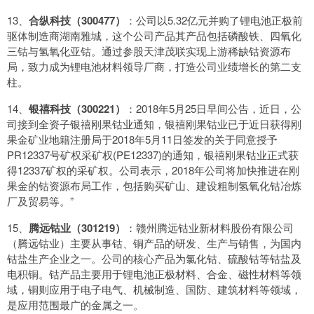
13、
合纵科技（300477）
：公司以5.32亿元并购了锂电池正极前
驱体制造商湖南雅城，这个公司产品其产品包括磷酸铁、四氧化
三钴与氢氧化亚钴。通过参股天津茂联实现上游稀缺钴资源布
局，致力成为锂电池材料领导厂商，打造公司业绩增长的第二支
柱。
14、
银禧科技（300221）
：2018年5月25日早间公告，近日，公
司接到全资子银禧刚果钴业通知，银禧刚果钴业已于近日获得刚
果金矿业地籍注册局于2018年5月11日签发的关于同意授予
PR12337号矿权采矿权(PE12337)的通知，银禧刚果钴业正式获
得12337矿权的采矿权。公司表示，2018年公司将加快推进在刚
果金的钴资源布局工作，包括购买矿山、建设粗制氢氧化钴冶炼
厂及贸易等。”
15、
腾远钴业（301219）
：赣州腾远钴业新材料股份有限公司
（腾远钴业）主要从事钴、铜产品的研发、生产与销售，为国内
钴盐生产企业之一。公司的核心产品为氯化钴、硫酸钴等钴盐及
电积铜。钴产品主要用于锂电池正极材料、合金、磁性材料等领
域，铜则应用于电子电气、机械制造、国防、建筑材料等领域，
是应用范围最广的金属之一。