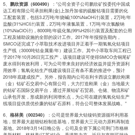
5、
鹏欣资源（600490）
：”公司全资子公司鹏欣矿投委托中国成
达工程有限公司承担刚果(金)上加丹加省的硫酸钴项目需要的化
工配套装置，包括3.2万吨/年烧碱(100%NaOH计)装置，2万吨/年
盐酸(31%HCl计)装置，2万吨/年液氯装置，1万吨/年次氯酸钠
(10%NaClO计)，8000吨/年硫化氢(99%H2S计)装置及配套的公用
工程及辅助设施的全部的设计工作。2017年年报报告期内，
SMCO还完成了小萃取技术改进项目并正着手一期氢氧化钴项目
生产线（3000吨钴金属量/年）建设工作。其中小萃取车间工程已
于2017年10月26日完工投产，该项目建设可使得SMCO含铜尾矿
废水得到有效利用，可为公司带来良好的经济效益并提升资源利
用效率；氢氧化钴生产线建设项目正有条不紊的推进中，预计
2018年底建成投产。另外，报告期内公司在利卡西设立鹏欣刚果
（金）钴矿石交易中心有限公司，大力打造刚果（金）当地最大
的钴矿石国际交易平台，通过开展钴矿石贸易、仓储、物流和矿
山承包开发，形成新的利润增长点，为公司在建的氢氧化钴生产
线项目提供质优价廉的钴矿石原料，符合公司整体发展战略。”
6、
格林美（002340）
：公司是世界最大钴镍钨资源循环利用基
地，世界最大超细钴粉制造基地，世界最大三元动力原料再制造
基地。2018年3月14日晚公告，公司及全资下属公司荆门市格林
美新材料、格林美(江苏)钴业、香港凯力克，近日与嘉能可就动