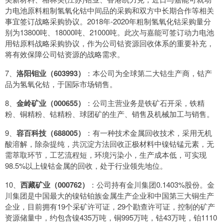
力电池原料粗制氢氧化钴中间品的采购和双方中长期合作等相关
事宜签订战略采购协议。2018年-2020年粗制氢氧化钴采购量分
别为13800吨、18000吨、21000吨。此次与嘉能可签订动力电池
用钴原料战略采购协议，作为公司钴资源回收体系的重要补充，
将有效保障公司钴资源的战略需求。
7、
洛阳钼业（603993）
：本公司为全球第二大钴生产商，钴产
品为氢氧化钴，于国际市场销售。
8、
金岭矿业（000655）
：公司主营业务是铁矿石开采，铁精
粉、铜精粉、钴精粉、球团矿的生产、销售及机械加工与销售。
9、
容百科技（688005）
：有一种技术金属回收技术，采用无机
酸溶解，除杂提纯，共沉淀方法回收正极材料中镍钴锰元素，无
需萃取环节，工艺流程短，环境污染小，生产成本低，可实现
98.5%以上镍钴金属的回收，处于行业领先地位。
10、
西藏矿业（000762）
：公司持有金川集团0.1403%股份。金
川集团是中国最大的镍钴铂族金属生产企业和中国第三大铜生产
企业，目前拥有19个采矿许可证，29个勘查许可证，控制的矿产
资源储量中，约包含镍435万吨，铜995万吨，钴43万吨，铂1110