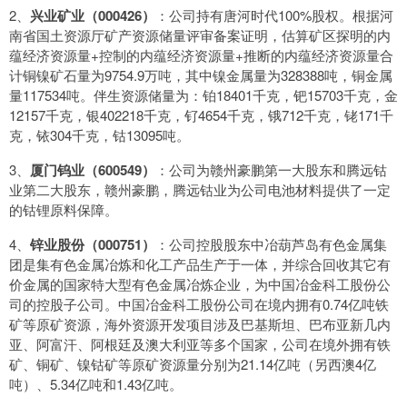
2、
兴业矿业（000426）
：公司持有唐河时代100%股权。根据河
南省国土资源厅矿产资源储量评审备案证明，估算矿区探明的内
蕴经济资源量+控制的内蕴经济资源量+推断的内蕴经济资源量合
计铜镍矿石量为9754.9万吨，其中镍金属量为328388吨，铜金属
量117534吨。伴生资源储量为：铂18401千克，钯15703千克，金
12157千克，银402218千克，钌4654千克，锇712千克，铑171千
克，铱304千克，钴13095吨。
3、
厦门钨业（600549）
：公司为赣州豪鹏第一大股东和腾远钴
业第二大股东，赣州豪鹏，腾远钴业为公司电池材料提供了一定
的钴锂原料保障。
4、
锌业股份（000751）
：公司控股股东中冶葫芦岛有色金属集
团是集有色金属冶炼和化工产品生产于一体，并综合回收其它有
价金属的国家特大型有色金属冶炼企业，为中国冶金科工股份公
司的控股子公司。中国冶金科工股份公司在境内拥有0.74亿吨铁
矿等原矿资源，海外资源开发项目涉及巴基斯坦、巴布亚新几内
亚、阿富汗、阿根廷及澳大利亚等多个国家，公司在境外拥有铁
矿、铜矿、镍钴矿等原矿资源量分别为21.14亿吨（另西澳4亿
吨）、5.34亿吨和1.43亿吨。