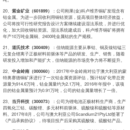
20、
紫金矿业（601899）
：公司刚果(金)科卢维齐铜矿发现含有
钴金属。为进一步回收利用铜钴资源，提高项目整体经济效益，
公司将按可行性研究报告设计方案继续建设湿法系统，并进行优
化，加大回收铜钴资源。湿法系统建成后，科卢维齐铜矿将拥有
年产10万吨金属铜、2400吨金属钴的生产规模。
21、
道氏技术（300409）
：佳纳能源主要从事钴、铜及镍钴锰三
元复合锂离子正极材料前驱体等产品的研发、生产、销售，随着
研发投入增加和产能扩大，佳纳能源的市场竞争力将不断提升。
22、
中金岭南（000060）
：2017年中金岭南对位于澳大利亚的蒙
特奥赛德铜矿床进行了一次钴金属资源评估，预计钴矿化带总资
源量为914.6万吨，钴金属量约为2.1万吨。2016年年报中，该项
目的钴金属量预计为0.91万吨，公司的钴金属量增长了一倍。
23、
当升科技（300073）
：公司为锂电池正极材料生产商，生产
四氧化三钴、碳酸锂、多元材料前驱体、硫酸镍和硫酸钴等原材
料。2017年8月，公司与澳大利亚公司Scandium21PtyLtd签署了
《产品承购协议》，待项目投产后采购其硫酸镍、硫酸钴产品。