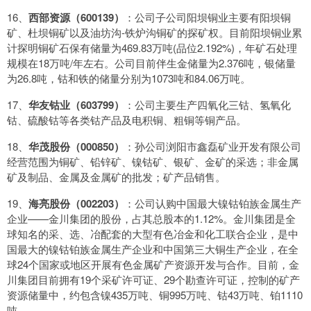
16、
西部资源（600139）
：公司子公司阳坝铜业主要有阳坝铜
矿、杜坝铜矿以及油坊沟-铁炉沟铜矿的探矿权。目前阳坝铜业累
计探明铜矿石保有储量为469.83万吨(品位2.192%)，年矿石处理
规模在18万吨/年左右。公司目前伴生金储量为2.376吨，银储量
为26.8吨，钴和铁的储量分别为1073吨和84.06万吨。
17、
华友钴业（603799）
：公司主要生产四氧化三钴、氢氧化
钴、硫酸钴等各类钴产品及电积铜、粗铜等铜产品。
18、
华茂股份（000850）
：孙公司浏阳市鑫磊矿业开发有限公司
经营范围为铜矿、铅锌矿、镍钴矿、银矿、金矿的采选；非金属
矿及制品、金属及金属矿的批发；矿产品销售。
19、
海亮股份（002203）
：公司认购中国最大镍钴铂族金属生产
企业——金川集团的股份，占其总股本的1.12%。金川集团是全
球知名的采、选、冶配套的大型有色冶金和化工联合企业，是中
国最大的镍钴铂族金属生产企业和中国第三大铜生产企业，在全
球24个国家或地区开展有色金属矿产资源开发与合作。目前，金
川集团目前拥有19个采矿许可证、29个勘查许可证，控制的矿产
资源储量中，约包含镍435万吨、铜995万吨、钴43万吨、铂1110
吨。