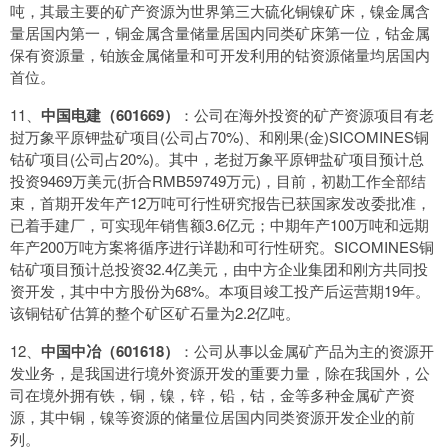
吨，其最主要的矿产资源为世界第三大硫化铜镍矿床，镍金属含
量居国内第一，铜金属含量储量居国内同类矿床第一位，钴金属
保有资源量，铂族金属储量和可开发利用的钴资源储量均居国内
首位。
11、
中国电建（601669）
：公司在海外投资的矿产资源项目有老
挝万象平原钾盐矿项目(公司占70%)、和刚果(金)SICOMINES铜
钴矿项目(公司占20%)。其中，老挝万象平原钾盐矿项目预计总
投资9469万美元(折合RMB59749万元)，目前，初勘工作全部结
束，首期开发年产12万吨可行性研究报告已获国家发改委批准，
已着手建厂，可实现年销售额3.6亿元；中期年产100万吨和远期
年产200万吨方案将循序进行详勘和可行性研究。SICOMINES铜
钴矿项目预计总投资32.4亿美元，由中方企业集团和刚方共同投
资开发，其中中方股份为68%。本项目竣工投产后运营期19年。
该铜钴矿估算的整个矿区矿石量为2.2亿吨。
12、
中国中冶（601618）
：公司从事以金属矿产品为主的资源开
发业务，是我国进行境外资源开发的重要力量，除在我国外，公
司在境外拥有铁，铜，镍，锌，铅，钴，金等多种金属矿产资
源，其中铜，镍等资源的储量位居国内同类资源开发企业的前
列。