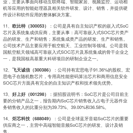
业，主要从事面向移动互联终端、智能家居、视频监控、运动相
机等应用的智能处理器及相关软件研发、设计、销售，并提供硬
件设计和软件应用的整体解决方案。
11、
欧比特（300053）
：公司是具有自主知识产权的嵌入式SoC
芯片及系统集成供应商，主要从事：高可靠嵌入式SOC芯片类产
品的研发、生产和销售；系统集成类产品的研发、生产和销售。
公司技术产品主要应用于航空航天、工业控制等领域。公司是我
国航空航天领域高可靠嵌入式SOC芯片及系统集成的骨干企业之
一，是我国核高基重大科研项目的研制企业之一。
12、
飞天诚信（300386）
：公司持有宏思电子91.36%的股权。宏
思电子在随机数芯片，专用高性能密码算法芯片和商用信息安全
SOC芯片方面具有完全的自主知识产权和技术领先优势。
13、
好上好（001298）
：据招股说明书：SoC芯片是公司目前主
要的分销产品之一，报告期内SoC芯片销售收入占电子元器件业
务销售收入的比重分别为39.73%、39.00%和36.58%。
14、
炬芯科技（688049）
：公司是全球蓝牙音箱SoC芯片的重要
供应商之一，主营中高端智能音频SoC芯片的研发、设计及销
售。