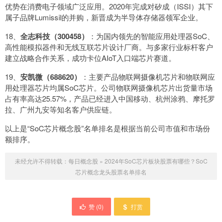
优势在消费电子领域广泛应用。2020年完成对矽成（ISSI）其下
属子品牌Lumissil的并购，新晋成为半导体存储器领军企业。
18、
全志科技（300458）
：为国内领先的智能应用处理器SoC、
高性能模拟器件和无线互联芯片设计厂商。与多家行业标杆客户
建立战略合作关系，成功卡位AIoT入口端芯片赛道。
19、
安凯微（688620）
：主要产品物联网摄像机芯片和物联网应
用处理器芯片均属SoC芯片。公司物联网摄像机芯片出货量市场
占有率高达25.57%，产品已经进入中国移动、杭州涂鸦、摩托罗
拉、广州九安等知名客户供应链。
以上是“SoC芯片概念股”名单排名是根据当前公司市值和市场份
额排序。
未经允许不得转载：
每日概念股
»
2024年SoC芯片板块股票有哪些？SoC
芯片概念龙头股票名单排名
赞 (
0
)
打赏