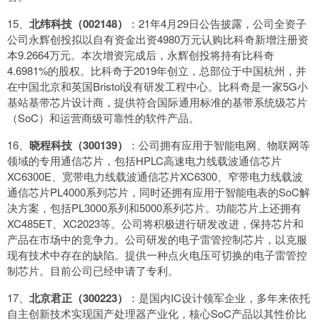
15、
北纬科技（002148）
：21年4月29日公告披露，公司全资子
公司永辉创投拟以自有资金出资4980万元认购比科奇新增注册资
本9.2664万元。本次增资完成后，永辉创投将持有比科奇
4.6981%的股权。比科奇于2019年创立，总部位于中国杭州，并
在中国北京和英国Bristol设有研发工程中心。比科奇是一家5G小
基站基带芯片设计商，提供符合国际通用标准的基带系统级芯片
（SoC）和运营商级可靠性的软件产品。
16、
晓程科技（300139）
：公司拥有应用于智能电网、物联网等
领域的专用通信芯片，包括HPLC高速电力线载波通信芯片
XC6300E、宽带电力线载波通信芯片XC6300、窄带电力线载波
通信芯片PL4000系列芯片，同时还拥有应用于智能电表的SoC解
决方案，包括PL3000系列和5000系列芯片。功能芯片上还拥有
XC485ET、XC2023等。公司将积极进行研发改进，保持芯片和
产品在市场中的竞争力。公司研发的电子雷管控制芯片，以克服
现有技术中存在的缺陷。提供一种点火电压可切换的电子雷管控
制芯片。目前公司已经申请了专利。
17、
北京君正（300223）
：是国内IC设计领军企业，多年来依托
自主创新技术实现国产处理器产业化，核心SoC产品以其性价比