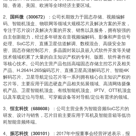
陆、香港、美国、欧洲等全球经济主要区域。
2、
国科微（300672）
：公司长期致力于固态存储、视频编解
码、智能机顶盒、物联网等领域大规模芯片及解决方案的开发，
专注于芯片设计及解决方案的开发、销售以及服务，拥有较强的
自主创新能力，经过多年研发在音视频编解码、影像和声音信号
处理、SoC芯片、直播卫星信道解调、数模混合、高级安全加
密、固态存储控制芯片、多晶圆封装以及嵌入式软件开发等关键
技术领域积累了大量的自主知识产权的专利、版图、软件著作权
等核心技术。公司的主营产品包括高端固态存储主控芯片及相关
产品、H.264/H.265编码芯片、直播卫星高清解码芯片、智能4K
解码芯片、卫星导航定位芯片等一系列拥有核心自主知识产权的
芯片等。主要应用于固态硬盘产品相关拓展领域、高清网络摄像
机产品、卫星智能机顶盒、有线智能机顶盒、IPTV、OTT机顶盒
以及车载定位与导航、可穿戴设备等对导航/定位有需求的领域。
3、
恒玄科技（688608）
：公司主营业务为智能音频SoC芯片的
研发、设计与销售，芯片目前主要应用于耳机及智能音箱等低功
耗智能音频终端。
4、
振芯科技（300101）
：2017年中报董事会经营评述表示，报