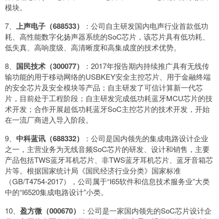
模块。
7、
上声电子（688533）
：公司自主研发国内电声行业首款低功
耗、高性能数字化扬声器系统的SoC芯片，该芯片具有低功耗、
低失真、高响度级、高清晰度和高集成度的技术优势。
8、
国民技术（300077）
：2017年报告期内持续推广具有无线传
输功能的用于移动网络的USBKEY安全主控芯片、用于金融终端
的安全芯片及安全模块等产品；自主研发了可信计算新一代芯
片，目前处于工程阶段；自主研发完成低功耗蓝牙MCU芯片的技
术开发；合作开展超低功耗蓝牙SoC主控芯片的技术开发，开始
在一流厂商进入导入阶段。
9、
中科蓝讯（688332）
：公司是国内领先的集成电路设计企业
之一，主营业务为无线音频SoC芯片的研发、设计和销售，主要
产品包括TWS蓝牙耳机芯片、非TWS蓝牙耳机芯片、蓝牙音箱芯
片等。根据国家统计局《国民经济行业分类》国家标准
（GB/T4754-2017），公司属于“I65软件和信息技术服务业”大类
中的“I6520集成电路设计”小类。
10、
盈方微（000670）
：公司是一家国内领先的SoC芯片设计企