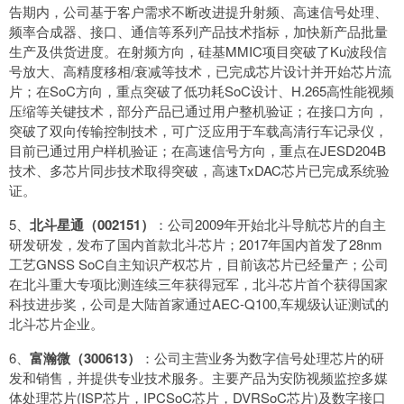
告期内，公司基于客户需求不断改进提升射频、高速信号处理、
频率合成器、接口、通信等系列产品技术指标，加快新产品批量
生产及供货进度。在射频方向，硅基MMIC项目突破了Ku波段信
号放大、高精度移相/衰减等技术，已完成芯片设计并开始芯片流
片；在SoC方向，重点突破了低功耗SoC设计、H.265高性能视频
压缩等关键技术，部分产品已通过用户整机验证；在接口方向，
突破了双向传输控制技术，可广泛应用于车载高清行车记录仪，
目前已通过用户样机验证；在高速信号方向，重点在JESD204B
技术、多芯片同步技术取得突破，高速TxDAC芯片已完成系统验
证。
5、
北斗星通（002151）
：公司2009年开始北斗导航芯片的自主
研发研发，发布了国内首款北斗芯片；2017年国内首发了28nm
工艺GNSS SoC自主知识产权芯片，目前该芯片已经量产；公司
在北斗重大专项比测连续三年获得冠军，北斗芯片首个获得国家
科技进步奖，公司是大陆首家通过AEC-Q100,车规级认证测试的
北斗芯片企业。
6、
富瀚微（300613）
：公司主营业务为数字信号处理芯片的研
发和销售，并提供专业技术服务。主要产品为安防视频监控多媒
体处理芯片(ISP芯片，IPCSoC芯片，DVRSoC芯片)及数字接口