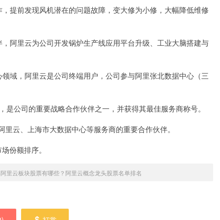
作，提前发现风机潜在的问题故障，变大修为小修，大幅降低维修
伴，阿里云为公司开发锅炉生产线应用平台升级、工业大脑搭建与
心领域，阿里云是公司终端用户，公司参与阿里张北数据中心（三
，是公司的重要战略合作伙伴之一，并获得其最佳服务商称号。
云、阿里云、上海市大数据中心等服务商的重要合作伙伴。
市场份额排序。
3年阿里云板块股票有哪些？阿里云概念龙头股票名单排名
0
)
打赏