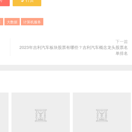
算
大数据
计算机服务
下一篇
名
2023年吉利汽车板块股票有哪些？吉利汽车概念龙头股票名
单排名