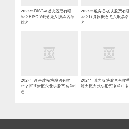
2024年RISC-V板块股票有哪
2024年服务器板块股票有
些？RISC-V概念龙头股票名单
些？服务器概念龙头股票名
排名
名
2024年新基建板块股票有哪
2024年算力板块股票有哪
些？新基建概念龙头股票名单排
算力概念龙头股票名单排名
名