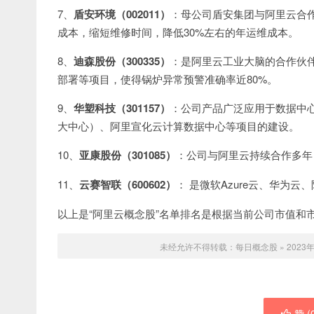
7、
盾安环境（002011）
：母公司盾安集团与阿里云合
成本，缩短维修时间，降低30%左右的年运维成本。
8、
迪森股份（300335）
：是阿里云工业大脑的合作伙
部署等项目，使得锅炉异常预警准确率近80%。
9、
华塑科技（301157）
：公司产品广泛应用于数据中
大中心）、阿里宣化云计算数据中心等项目的建设。
10、
亚康股份（301085）
：公司与阿里云持续合作多年
11、
云赛智联（600602）
： 是微软Azure云、华为
以上是“阿里云概念股”名单排名是根据当前公司市值和
未经允许不得转载：
每日概念股
»
202
赞 (