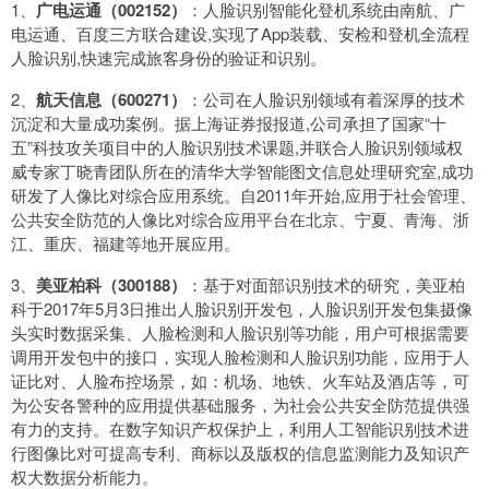
1、
广电运通（002152）
：人脸识别智能化登机系统由南航、广
电运通、百度三方联合建设,实现了App装载、安检和登机全流程
人脸识别,快速完成旅客身份的验证和识别。
2、
航天信息（600271）
：公司在人脸识别领域有着深厚的技术
沉淀和大量成功案例。据上海证券报报道,公司承担了国家“十
五”科技攻关项目中的人脸识别技术课题,并联合人脸识别领域权
威专家丁晓青团队所在的清华大学智能图文信息处理研究室,成功
研发了人像比对综合应用系统。自2011年开始,应用于社会管理、
公共安全防范的人像比对综合应用平台在北京、宁夏、青海、浙
江、重庆、福建等地开展应用。
3、
美亚柏科（300188）
：基于对面部识别技术的研究，美亚柏
科于2017年5月3日推出人脸识别开发包，人脸识别开发包集摄像
头实时数据采集、人脸检测和人脸识别等功能，用户可根据需要
调用开发包中的接口，实现人脸检测和人脸识别功能，应用于人
证比对、人脸布控场景，如：机场、地铁、火车站及酒店等，可
为公安各警种的应用提供基础服务，为社会公共安全防范提供强
有力的支持。在数字知识产权保护上，利用人工智能识别技术进
行图像比对可提高专利、商标以及版权的信息监测能力及知识产
权大数据分析能力。