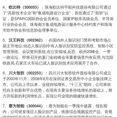
4、
欧比特（300053）
：珠海欧比特宇航科技股份有限公司通过
了“高新技术企业”和“集成电路设计企业”，首批通过了“双软”认
证，是SPARC国际协会会员单位、国家IP核库高级会员、半导体
行业协会会员、珠海南方集成电路设计服务中心特约客户和珠海
市软件协会和信息协会理事单位。
5、
汉王科技（002362）
：在国内外人脸识别门禁和考勤市场占
据主导地位;动态人脸识别中有人脸识别安防监控系统、智能小区
管理系统、会议签到系统,在公安领域,反恐、杭州20峰会、一带
一路论坛、即将召开的厦门金砖峰会等重要场景均有应用,与沈阳
铁路局,石家庄火车站已就人脸识别技术应用展开了合作。
6、
川大智胜（002253）
：四川川大智胜软件股份有限公司成立
于2000年11月，2008年6月在深圳证券交易所中小企业板挂牌上
市。公司自上市以来，业绩持续增长。“十三五”期间，公司将依
托自主创新和平台优势，在现有主要业务持续增长的基础上，努
力开拓新的利润增长点，实现公司业绩的稳健快速增长。
7、
赛为智能（300044）
：赛为智能在一季报中披露，报告期
内，公司研发项目人脸识别产品，铁路综合视频监控产品、音视