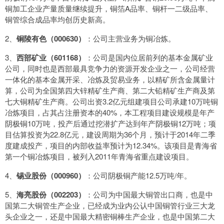
铜加工企业产量质量继续提升，铜箔A品率、铜杆一二级品率、
铜管综合成品率均创历史新高。
2、
铜陵有色（000630）
：公司主营业务为铜冶炼。
3、
西部矿业（601168）
：公司是国内位居前列的基本金属矿业
公司，同时也是西部最具竞争力的资源开发企业之一，公司经营
一体化的基本金属开采、冶炼及贸易业务，以精矿所含金属量计
算，公司为全国第四大锌精矿生产商、第二大铅精矿生产商及第
七大铜精矿生产商。公司出资3.2亿元组建项目公司承建10万吨铜
冶炼项目，占其占注册资本的40%，本工程项目建设规模是年产
阴极铜10万吨，投产后通过挖潜扩产达到年产阴极铜12万吨；项
目估算投资为22.8亿元，建设周期为36个月，预计于2014年二季
度建成投产，项目的内部收益率预计为12.34%。该项目是青海省
第一个铜冶炼项目，被列入2011年青海省重点建设项目。
4、
锡业股份（000960）
：公司阴极铜产能12.5万吨/年。
5、
海亮股份（002203）
：公司为中国最大铜管出口商，也是中
国第二大铜管生产企业，已经成为业内公认中国铜管行业三大龙
头企业之一，还是中国最大精密铜棒生产企业，也是中国第二大