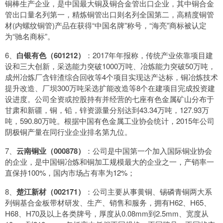
铜棒生产企业，是中国最大铜及铜合金管出口企业，其中铜合金
管出口量名列第一，精炼铜管出口则名列全国第二，高精度铜管
材(内螺纹铜管)产品在获得“中国名牌”称号，“海亮”商标被认定
为“驰名商标”。
6、
白银有色（601212）
：2017年年报称，传统产业依靠项目建
设和三大创新，采选能力突破1000万吨、冶炼能力突破50万吨，
成州冶炼厂含锌渣综合回收等4个项目实现达产达标，铜冶炼技术
提升改造、厂坝300万吨采选扩能改造等8个在建项目完成投资建
设进度。公司全资或控股持有并经营的七座有色金属矿山分布于
甘肃和新疆，铜，铅，锌资源量分别达到43.34万吨，127.93万
吨，590.80万吨。根据中国有色金属工业协会统计，2015年公司
阴极铜产量在同行业企业排名第九位。
7、
云南铜业（000878）
：公司是中国第一个加入国际铜业协会
的企业，是中国铜冶炼和铜加工规模最大的企业之一，产销率一
直保持100%，国内市场占有率为12%；
8、
楚江新材（002171）
：公司主要从事黄铜、锡磷青铜两大系
列铜基合金板带材研发、生产、销售和服务，拥有H62、H65、
H68、H70及以上各类牌号，厚度从0.08mm到2.5mm、宽度从