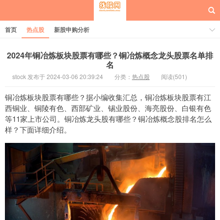
首页
热点股
新股申购分析
2024年铜冶炼板块股票有哪些？铜冶炼概念龙头股票名单排
名
stock 发布于 2024-03-06 20:39:24
分类：
热点股
阅读(501)
每日概念股
铜冶炼板块股票有哪些？据小编收集汇总，铜冶炼板块股票有江
西铜业、铜陵有色、西部矿业、锡业股份、海亮股份、白银有色
等11家上市公司。铜冶炼龙头股有哪些？铜冶炼概念股排名怎么
样？下面详细介绍。