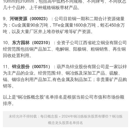
10mm到310mm，包括高中低档不同规格、不同牌号、不同状态
几十个品种、上千种规格铜板带材产品。
9、
河钢资源（000923）
：公司目前铜一期和二期合计资源储量
为：Cu金属量90余万吨，TFe金属量1600余万吨，蛭石450余万
吨，以及大量厂区井上堆存铁矿堆等矿产资源。
10、
东方园林（002310）
：全资子公司江西省屹立铜业有限公司
经营范围包括铜产品加工、电解铜、阳极铜、粗铜销售、再生铜
回收处置利用。
11、
锌业股份（000751）
：葫芦岛锌业股份有限公司是一家以锌
为主产品的企业。经营范围:锌、铜冶炼及深加工产品、硫酸、
镉、铟综合利用产品加工,有色金属及制品加工；非贵重矿产品购
销等。
以上是“铜冶炼概念股”名单排名是根据当前公司市值和市场份额
排序。
未经允许不得转载：
每日概念股
»
2024年铜冶炼板块股票有哪些？铜冶炼
概念龙头股票名单排名