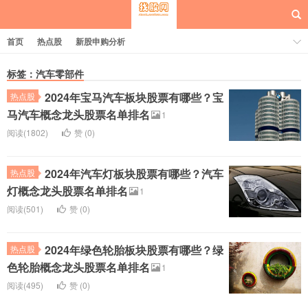
首页
热点股
新股申购分析
标签：汽车零部件
2024年宝马汽车板块股票有哪些？宝
热点股
每日概念股
马汽车概念龙头股票名单排名
1
阅读(1802)
赞 (
0
)
2024年汽车灯板块股票有哪些？汽车
热点股
灯概念龙头股票名单排名
1
阅读(501)
赞 (
0
)
2024年绿色轮胎板块股票有哪些？绿
热点股
色轮胎概念龙头股票名单排名
1
阅读(495)
赞 (
0
)