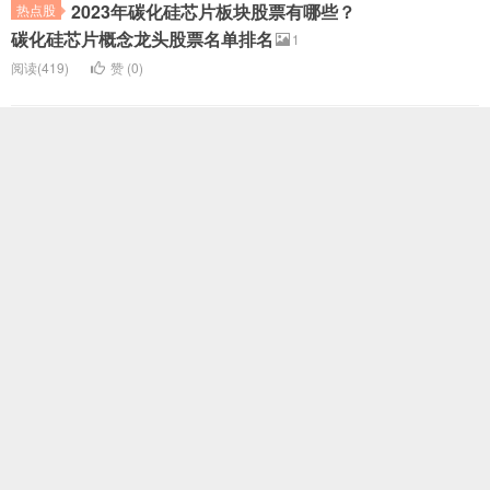
2023年碳化硅芯片板块股票有哪些？
热点股
碳化硅芯片概念龙头股票名单排名
1
阅读(419)
赞 (
0
)
2023年ASIC芯片板块股票有哪些？
热点股
ASIC芯片概念龙头股票名单排名
1
阅读(452)
赞 (
0
)
2023年VPU板块股票有哪些？VPU
热点股
概念龙头股票名单排名
1
阅读(343)
赞 (
0
)
© 2026
每日概念股
本站主题由
WordPress主题
提供 找优股
（stock.rewievs.com）版权所有，不允许任何形式的转载以及拷贝，违者
必究！粤ICP备2022007532号-1广告位置招商QQ：308588781