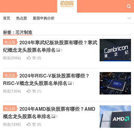
首页
热点股
新股申购分析
标签：芯片制造
2024年寒武纪板块股票有哪些？寒武
热点股
每日概念股
纪概念龙头股票名单排名
1
阅读(2064)
赞 (
0
)
2024年RISC-V板块股票有哪些？
热点股
RISC-V概念龙头股票名单排名
1
阅读(1304)
赞 (
1
)
2024年AMD板块股票有哪些？AMD
热点股
概念龙头股票名单排名
1
阅读(1246)
赞 (
0
)